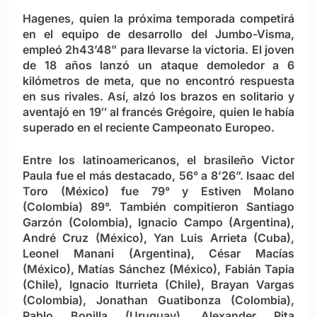
Hagenes, quien la próxima temporada competirá
en el equipo de desarrollo del Jumbo-Visma,
empleó 2h43’48” para llevarse la victoria. El joven
de 18 años lanzó un ataque demoledor a 6
kilómetros de meta, que no encontró respuesta
en sus rivales. Así, alzó los brazos en solitario y
aventajó en 19″ al francés Grégoire, quien le había
superado en el reciente Campeonato Europeo.
Entre los latinoamericanos, el brasileño Victor
Paula fue el más destacado, 56° a 8’26”. Isaac del
Toro (México) fue 79° y Estiven Molano
(Colombia) 89°. También compitieron Santiago
Garzón (Colombia), Ignacio Campo (Argentina),
André Cruz (México), Yan Luis Arrieta (Cuba),
Leonel Manani (Argentina), César Macías
(México), Matías Sánchez (México), Fabián Tapia
(Chile), Ignacio Iturrieta (Chile), Brayan Vargas
(Colombia), Jonathan Guatibonza (Colombia),
Pablo Bonilla (Uruguay), Alexander Pita