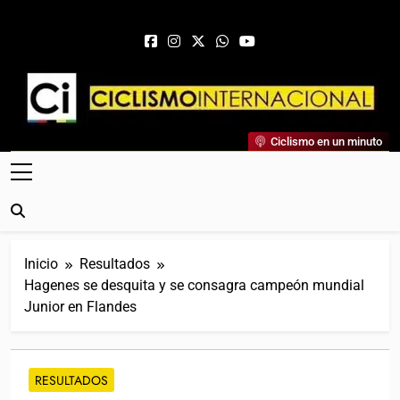
Saltar al contenido
Ciclismo Internacional
Ciclismo en un minuto
Web Dedicada Al Ciclismo Mundial. Entrevistas, Análisis,
Crónicas, Previas Y Más. La Web Ciclista De Referencia.
Inicio
Resultados
Hagenes se desquita y se consagra campeón mundial
Junior en Flandes
RESULTADOS