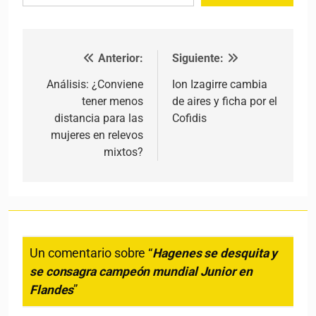
Anterior:
Siguiente:
Navegación de entradas
Análisis: ¿Conviene
Ion Izagirre cambia
tener menos
de aires y ficha por el
distancia para las
Cofidis
mujeres en relevos
mixtos?
Un comentario sobre “
Hagenes se desquita y
se consagra campeón mundial Junior en
Flandes
”