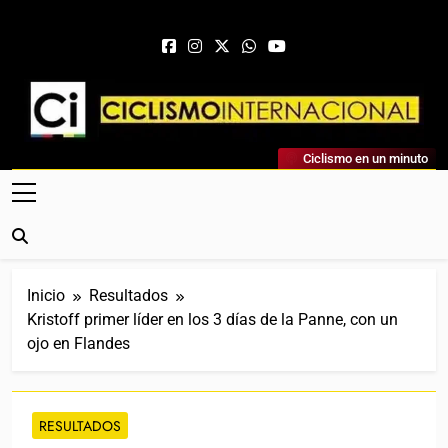
Saltar al contenido
Ciclismo Internacional
Ciclismo en un minuto
Web Dedicada Al Ciclismo Mundial. Entrevistas, Análisis,
Crónicas, Previas Y Más. La Web Ciclista De Referencia.
Inicio
Resultados
Kristoff primer líder en los 3 días de la Panne, con un
ojo en Flandes
RESULTADOS