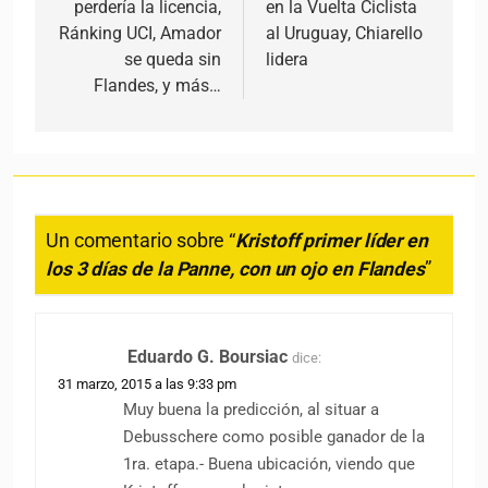
perdería la licencia,
en la Vuelta Ciclista
Ránking UCI, Amador
al Uruguay, Chiarello
se queda sin
lidera
Flandes, y más…
Un comentario sobre “
Kristoff primer líder en
los 3 días de la Panne, con un ojo en Flandes
”
Eduardo G. Boursiac
dice:
31 marzo, 2015 a las 9:33 pm
Muy buena la predicción, al situar a
Debusschere como posible ganador de la
1ra. etapa.- Buena ubicación, viendo que