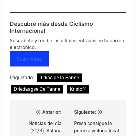
Descubre más desde Ciclismo
Internacional
Suscríbete y recibe las últimas entradas en tu correo
electrónico.
Suscribirse
Etiquetado:
3 días de la Panne
Driedaagse De Panne
Kristoff
Anterior:
Siguiente:
Navegación de entradas
Noticias del día
Presa consigue la
(31/3): Astaná
primera victoria local