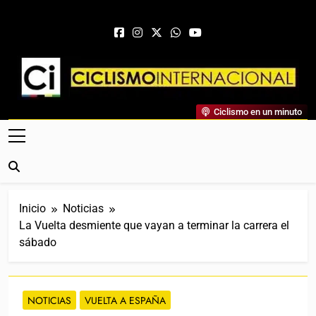
Saltar al contenido
Ciclismo Internacional
Ciclismo en un minuto
Web Dedicada Al Ciclismo Mundial. Entrevistas, Análisis,
Crónicas, Previas Y Más. La Web Ciclista De Referencia.
Inicio
Noticias
La Vuelta desmiente que vayan a terminar la carrera el
sábado
NOTICIAS
VUELTA A ESPAÑA