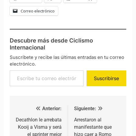
Correo electrónico
Descubre más desde Ciclismo
Internacional
Suscríbete y recibe las últimas entradas en tu correo
electrónico.
Escribe tu correo electrónico…
Suscribirse
Anterior:
Siguiente:
Navegación de entradas
Decathlon le arrebata
Arrestaron al
Kooij a Visma y será
manifestante que
el sprinter mejor
hizo caer a Romo