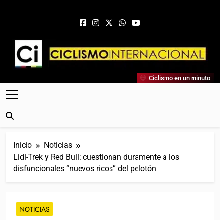
Saltar al contenido
Ciclismo Internacional
Ciclismo en un minuto
Web Dedicada Al Ciclismo Mundial. Entrevistas, Análisis,
Crónicas, Previas Y Más. La Web Ciclista De Referencia.
Inicio
Noticias
Lidl-Trek y Red Bull: cuestionan duramente a los
disfuncionales “nuevos ricos” del pelotón
NOTICIAS