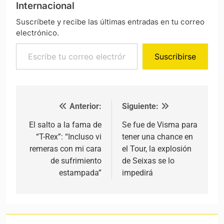
Internacional
Suscríbete y recibe las últimas entradas en tu correo
electrónico.
Escribe tu correo electrónico…
Suscribirse
Anterior:
Siguiente:
Navegación de entradas
El salto a la fama de
Se fue de Visma para
“T-Rex”: “Incluso vi
tener una chance en
remeras con mi cara
el Tour, la explosión
de sufrimiento
de Seixas se lo
estampada”
impedirá