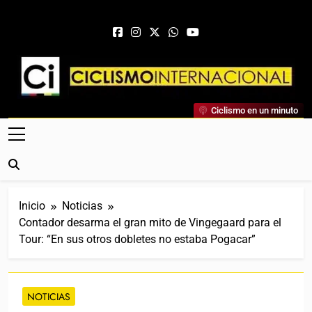
Saltar al contenido
Ciclismo Internacional
Ciclismo en un minuto
Web Dedicada Al Ciclismo Mundial. Entrevistas, Análisis,
Crónicas, Previas Y Más. La Web Ciclista De Referencia.
Inicio
Noticias
Contador desarma el gran mito de Vingegaard para el
Tour: “En sus otros dobletes no estaba Pogacar”
NOTICIAS