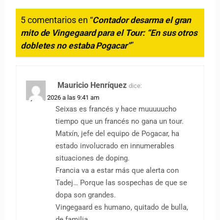
5 comentarios en “
Contador desarma el gran
mito de Vingegaard para el Tour: “En sus otros
dobletes no estaba Pogacar”
”
Mauricio Henríquez
dice:
5 junio, 2026 a las 9:41 am
Seixas es francés y hace muuuuucho
tiempo que un francés no gana un tour.
Matxín, jefe del equipo de Pogacar, ha
estado involucrado en innumerables
situaciones de doping.
Francia va a estar más que alerta con
Tadej… Porque las sospechas de que se
dopa son grandes.
Vingegaard es humano, quitado de bulla,
de familia.