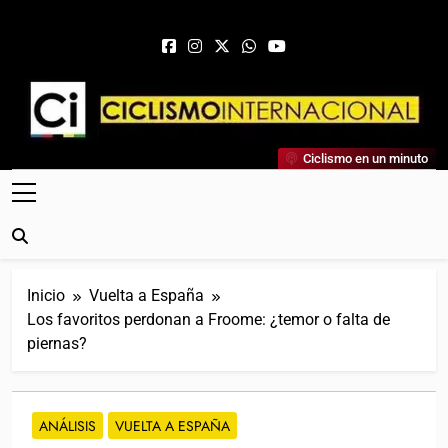
Saltar al contenido
Ciclismo Internacional
Ciclismo en un minuto
Web Dedicada Al Ciclismo Mundial. Entrevistas, Análisis,
Crónicas, Previas Y Más. La Web Ciclista De Referencia.
Inicio
Vuelta a España
Los favoritos perdonan a Froome: ¿temor o falta de
piernas?
ANÁLISIS
VUELTA A ESPAÑA