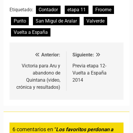
Etiquetado:
Contador
etapa 11
Froome
Purito
San Migul de Aralar
Valverde
Vuelta a España
Anterior:
Siguiente:
Navegación de entradas
Victoria para Aru y
Previa etapa 12-
abandono de
Vuelta a España
Quintana (video,
2014
crónica y resultados)
6 comentarios en “
Los favoritos perdonan a