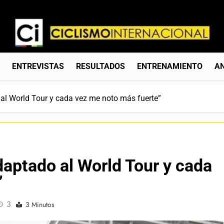
Ciclismo Internacion
Web Dedicada Al Ciclismo Mundial. Entrevistas, Análisis, C
S
ENTREVISTAS
RESULTADOS
ENTRENAMIENTO
AN
 al World Tour y cada vez me noto más fuerte”
daptado al World Tour y cada
”
3
3 Minutos