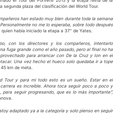
ganado el Tour del Porvenir 2015 y la etapa
reina
de la
la segunda plaza del clasificación del World Tour.
ompañeros han estado muy bien durante toda la semana
 Personalmente no me lo esperaba, sobre todo después
 quien había iniciado la etapa a 37″ de Yates.
o, con los directores y los compañeros, intentarlo
a fuga grande como el año pasado, pero al final no ha
 aprovechado para arrancar con De la Cruz y Ion en el
tacar. Una vez hecho el hueco solo quedaba ir a tope
a 45 km de meta.
d Tour y para mi todo esto es un sueño. Estar en el
arrera es increíble. Ahora toca seguir poco a poco y
o, para seguir progresando, que es lo más importante”,
lanova.
toy adaptado ya a la categoría y solo pienso en seguir