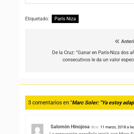
Etiquetado:
París Niza
Anteri
Navegación de entradas
De la Cruz: “Ganar en París-Niza dos a
consecutivos le da un valor especi
3 comentarios en “
Marc Soler: “Ya estoy adap
Salomón Hinojosa
dice:
11 marzo, 2018 a la
La renovación española inicíó con Marc So