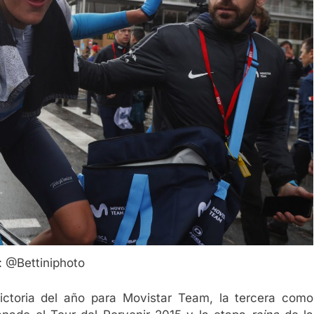
: @Bettiniphoto
ictoria del año para Movistar Team, la tercera como