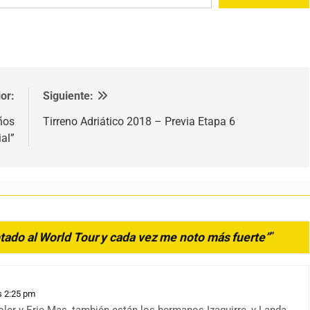
or:
Siguiente:
ños
Tirreno Adriático 2018 – Previa Etapa 6
al”
tado al World Tour y cada vez me noto más fuerte”
”
s 2:25 pm
ler y Eric Mas, también están los hermanos Izaguirre, y Landa