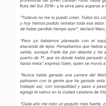
profesional del joven catalán –solo había 
Ruta del Sur 2016– y le sirve para auparse a 
“Todavía no me lo puedo creer. Todos los c
y hoy hemos podido rematar toda esa labor.
de haber perdido tiempo ayer”
, declaró Marc,
“Pero ya habíamos planeado con el equip
atacando de lejos. Pensábamos que habría un
salido, aunque Fraile iba por delante y he
puerto de 1ª, que es donde había pensado a
hasta meta”,
expresó Soler, quien se movió 
“Nunca había ganado una carrera del Worl
palmares con la gente que ha ganado esta c
trabajar así, con tranquilidad y paso a pas
agregó el nativo en la ciudad catalana de Vi
“Cada año me noto un poquito más fuerte, es