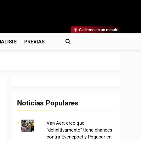
Ciclismo en un minuto
al
rónicas, Previas Y Más. La Web Ciclista De Referencia.
ÁLISIS
PREVIAS
Noticias Populares
Van Aert cree que
“definitivamente” tiene chances
contra Evenepoel y Pogacar en