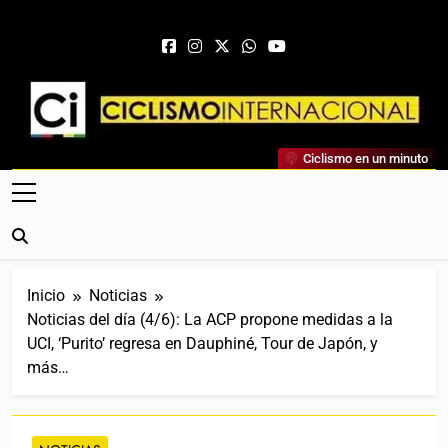
Saltar al contenido
Ciclismo Internacional
Ciclismo en un minuto
Web Dedicada Al Ciclismo Mundial. Entrevistas, Análisis,
Crónicas, Previas Y Más. La Web Ciclista De Referencia.
Inicio
Noticias
Noticias del día (4/6): La ACP propone medidas a la
UCI, ‘Purito’ regresa en Dauphiné, Tour de Japón, y
más…