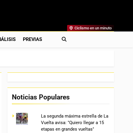
Ciclismo en un minuto
al
rónicas, Previas Y Más. La Web Ciclista De Referencia.
ÁLISIS
PREVIAS
Noticias Populares
La segunda máxima estrella de La
Vuelta avisa: "Quiero llegar a 15
etapas en grandes vueltas"