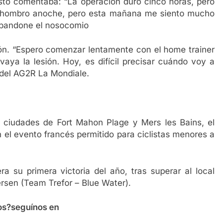
 esto comentaba: “La operación duró cinco horas, pero
i hombro anoche, pero esta mañana me siento mucho
 abandone el nosocomio
ción. “Espero comenzar lentamente con el home trainer
a la lesión. Hoy, es difícil precisar cuándo voy a
 del AG2R La Mondiale.
 ciudades de Fort Mahon Plage y Mers les Bains, el
el evento francés permitido para ciclistas menores a
a su primera victoria del año, tras superar al local
sen (Team Trefor – Blue Water).
os?seguínos en