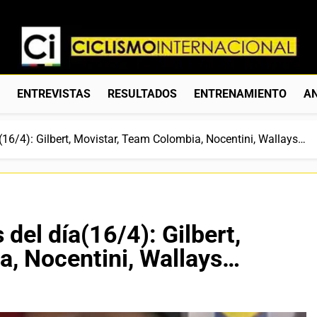
Ciclismo Internacion
Web Dedicada Al Ciclismo Mundial. Entrevistas, Análisis, C
S
ENTREVISTAS
RESULTADOS
ENTRENAMIENTO
AN
a(16/4): Gilbert, Movistar, Team Colombia, Nocentini, Wallays…
 del día(16/4): Gilbert,
a, Nocentini, Wallays…