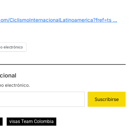
om/CiclismoInternacionalLatinoamerica?fref=ts …
o electrónico
cional
eo electrónico.
Suscribirse
visas Team Colombia