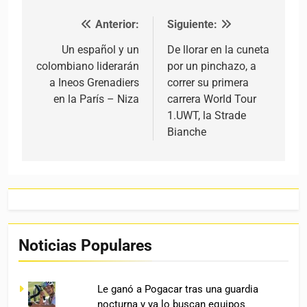
Anterior:
Siguiente:
Navegación de entradas
Un español y un
De llorar en la cuneta
colombiano liderarán
por un pinchazo, a
a Ineos Grenadiers
correr su primera
en la París – Niza
carrera World Tour
1.UWT, la Strade
Bianche
Noticias Populares
Le ganó a Pogacar tras una guardia
nocturna y ya lo buscan equipos