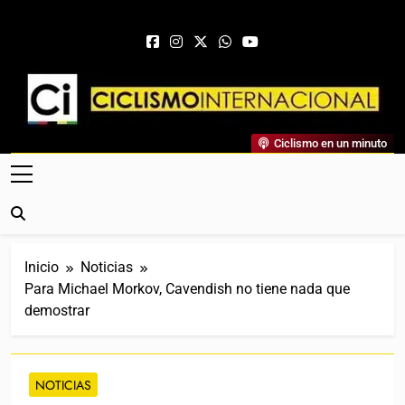
Saltar al contenido
Ciclismo Internacional
Ciclismo en un minuto
Web Dedicada Al Ciclismo Mundial. Entrevistas, Análisis,
Crónicas, Previas Y Más. La Web Ciclista De Referencia.
Inicio
Noticias
Para Michael Morkov, Cavendish no tiene nada que
demostrar
NOTICIAS