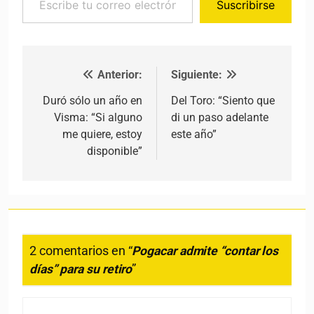
Suscribirse
Anterior:
Siguiente:
Navegación de entradas
Duró sólo un año en
Del Toro: “Siento que
Visma: “Si alguno
di un paso adelante
me quiere, estoy
este año”
disponible”
2 comentarios en “
Pogacar admite “contar los
días” para su retiro
”