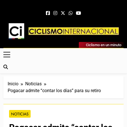
Saltar al contenido
Ciclismo Internacional
Ciclismo en un minuto
Web Dedicada Al Ciclismo Mundial. Entrevistas, Análisis,
Crónicas, Previas Y Más. La Web Ciclista De Referencia.
Inicio
Noticias
Pogacar admite “contar los días” para su retiro
NOTICIAS