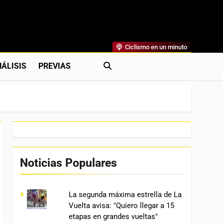
Ciclismo en un minuto
al
rónicas, Previas Y Más. La Web Ciclista De Referencia.
ÁLISIS
PREVIAS
Noticias Populares
La segunda máxima estrella de La
Vuelta avisa: "Quiero llegar a 15
etapas en grandes vueltas"