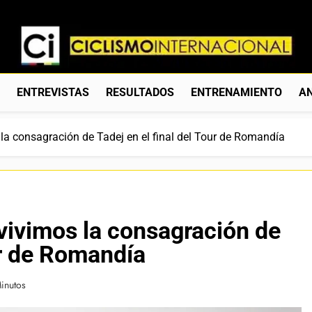
Ciclismo Internacion
Web Dedicada Al Ciclismo Mundial. Entrevistas, Análisis, C
S
ENTREVISTAS
RESULTADOS
ENTRENAMIENTO
AN
la consagración de Tadej en el final del Tour de Romandía
vivimos la consagración de
ur de Romandía
inutos