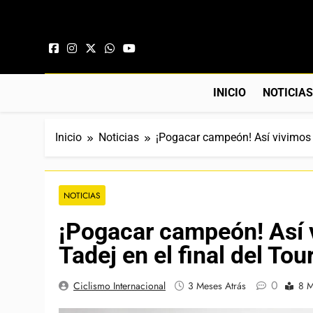
Saltar al contenido
INICIO
NOTICIA
Inicio
Noticias
¡Pogacar campeón! Así vivimos 
NOTICIAS
¡Pogacar campeón! Así 
Tadej en el final del To
0
Ciclismo Internacional
3 Meses Atrás
8 M