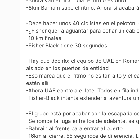
-Ahora van en fila india. El ritmo es duro
-8km Bahrain sube el ritmo. Ahora sí acabar
-Debe haber unos 40 ciclistas en el pelotón,
-¿Fisher querrá aguantar para echar un cable
-10 km finales
-Fisher Black tiene 30 segundos
-Hay que decirlo: el equipo de UAE en Roma
aislado en los puertos de entidad
-Eso marca que el ritmo no es tan alto y el 
están allí
-Ahora UAE controla el lote. Todos en fila i
-Fisher-Black intenta extender si aventura u
-El grupo está por acabar con la escapada c
-Se rompe la fuga entre los de adelante, se
-Bahrain al frente para entrar al puerto.
-16km al cierre, 55 segundos de diferencia. 