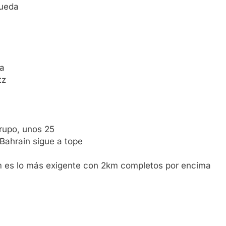
rueda
ma
tz
rupo, unos 25
Bahrain sigue a tope
 km es lo más exigente con 2km completos por encima