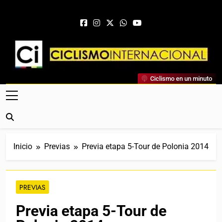
Saltar al contenido
Ciclismo Internacional
Ciclismo en un minuto
Web Dedicada Al Ciclismo Mundial. Entrevistas, Análisis,
Crónicas, Previas Y Más. La Web Ciclista De Referencia.
Inicio
Previas
Previa etapa 5-Tour de Polonia 2014
PREVIAS
Previa etapa 5-Tour de