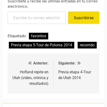
Suscríbete y recibe las últimas entradas en tu correo
electrónico.
Escribe tu correo electrónico…
Suscribirse
Etiquetado:
favoritos
Previa etapa 5-Tour de Polonia 2014
recorrido
Anterior:
Siguiente:
Navegación de entradas
Hofland repite en
Previa etapa 4-Tour
Utah (video, crónica y
de Utah 2014
resultados)