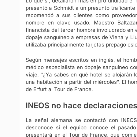
Lo que sí, detallaron más en profundidad el 
presentó a Schmidt a un presunto traficante 
recomendó a sus clientes como proveedor
nombre en clave usado: Maestro Baltaza
financista del tercer hombre involucrado en e
dopaje sanguíneo a empresas de Viena y Liubl
utilizaba principalmente tarjetas prepago es
Según mensajes escritos en inglés, el homb
médico especialista en dopaje sanguíneo con 
viaje. “¿Ya sabes en qué hotel se alojarán
una habitación a partir del miércoles”. El h
de Erfurt al Tour de France.
INEOS no hace declaracione
La señal alemana se contactó con INEOS 
desconoce si el equipo conoce el pasad
presentará en el Tour de France, que comien