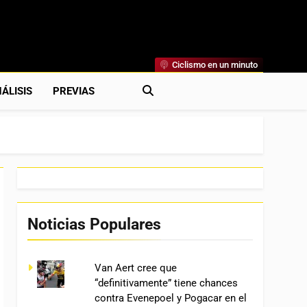
Ciclismo en un minuto
al
rónicas, Previas Y Más. La Web Ciclista De Referencia.
ÁLISIS
PREVIAS
Noticias Populares
Van Aert cree que
“definitivamente” tiene chances
contra Evenepoel y Pogacar en el