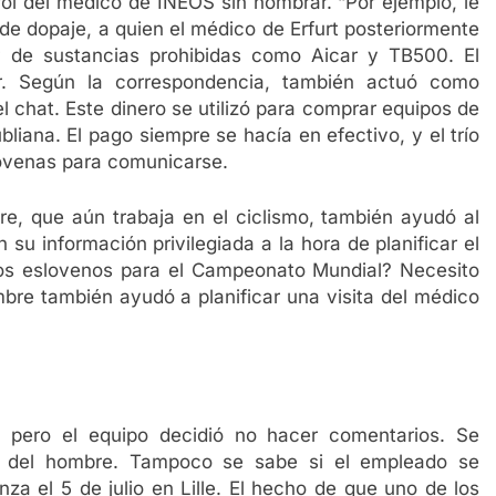
rol del médico de INEOS sin nombrar. “Por ejemplo, le
de dopaje, a quien el médico de Erfurt posteriormente
 de sustancias prohibidas como Aicar y TB500. El
r. Según la correspondencia, también actuó como
l chat. Este dinero se utilizó para comprar equipos de
iana. El pago siempre se hacía en efectivo, y el trío
lovenas para comunicarse.
re, que aún trabaja en el ciclismo, también ayudó al
su información privilegiada a la hora de planificar el
 los eslovenos para el Campeonato Mundial? Necesito
ombre también ayudó a planificar una visita del médico
s
pero el equipo decidió no hacer comentarios. Se
o del hombre. Tampoco se sabe si el empleado se
za el 5 de julio en Lille. El hecho de que uno de los