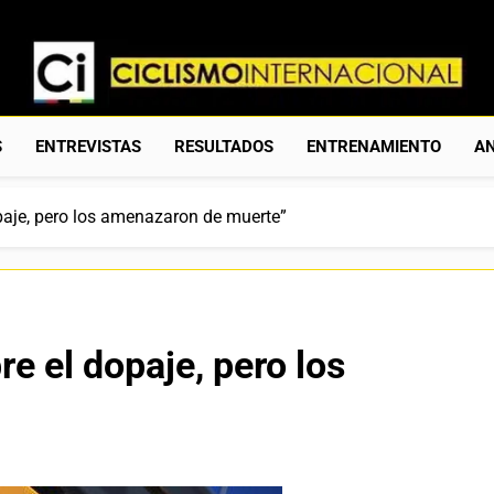
Ciclismo Internacion
Web Dedicada Al Ciclismo Mundial. Entrevistas, Análisis, C
S
ENTREVISTAS
RESULTADOS
ENTRENAMIENTO
AN
opaje, pero los amenazaron de muerte”
re el dopaje, pero los