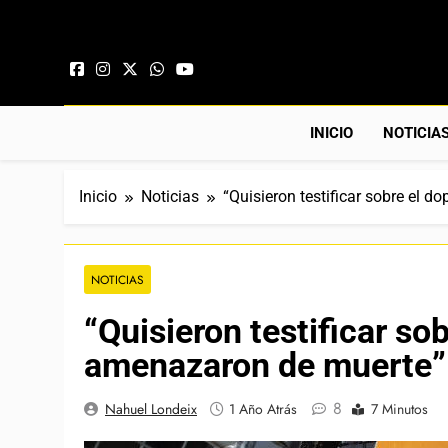
Saltar al contenido
INICIO
NOTICIA
Inicio
Noticias
“Quisieron testificar sobre el d
NOTICIAS
“Quisieron testificar sob
amenazaron de muerte”
8
Nahuel Londeix
1 Año Atrás
7 Minutos