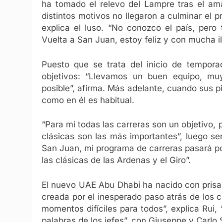
ha tomado el relevo del Lampre tras el am
distintos motivos no llegaron a culminar el p
explica el luso. “No conozco el país, per
Vuelta a San Juan, estoy feliz y con mucha i
Puesto que se trata del inicio de tempora
objetivos: “Llevamos un buen equipo, muy
posible”, afirma. Más adelante, cuando sus p
como en él es habitual.
“Para mí todas las carreras son un objetivo, 
clásicas son las más importantes”, luego se
San Juan, mi programa de carreras pasará po
las clásicas de las Ardenas y el Giro”.
El nuevo UAE Abu Dhabi ha nacido con prisas
creada por el inesperado paso atrás de los c
momentos difíciles para todos”, explica Rui,
palabras de los jefes”, con Giuseppe y Carlo 