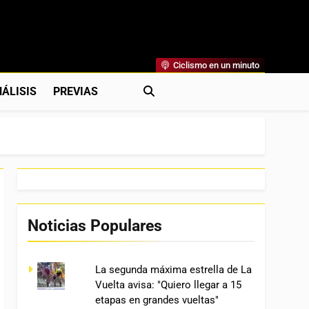
Ciclismo en un minuto
al
rónicas, Previas Y Más. La Web Ciclista De Referencia.
ÁLISIS
PREVIAS
Noticias Populares
La segunda máxima estrella de La
Vuelta avisa: "Quiero llegar a 15
etapas en grandes vueltas"