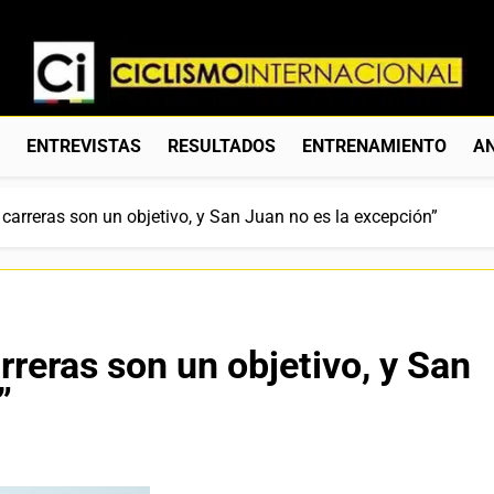
Ciclismo Internacion
Web Dedicada Al Ciclismo Mundial. Entrevistas, Análisis, C
S
ENTREVISTAS
RESULTADOS
ENTRENAMIENTO
AN
 carreras son un objetivo, y San Juan no es la excepción”
rreras son un objetivo, y San
”