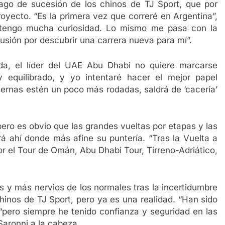
ago de sucesión de los chinos de TJ Sport, que por
royecto. “Es la primera vez que correré en Argentina”,
o tengo mucha curiosidad. Lo mismo me pasa con la
lusión por descubrir una carrera nueva para mí”.
da, el líder del UAE Abu Dhabi no quiere marcarse
 equilibrado, y yo intentaré hacer el mejor papel
iernas estén un poco más rodadas, saldrá de ‘cacería’
pero es obvio que las grandes vueltas por etapas y las
rá ahí donde más afine su puntería. “Tras la Vuelta a
r el Tour de Omán, Abu Dhabi Tour, Tirreno-Adriático,
 y más nervios de los normales tras la incertidumbre
hinos de TJ Sport, pero ya es una realidad. “Han sido
 “pero siempre he tenido confianza y seguridad en las
Saronni a la cabeza.