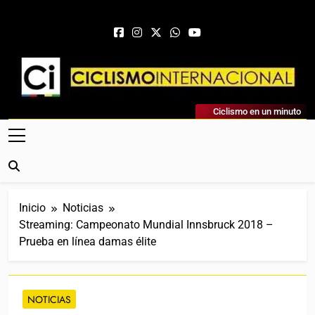
Saltar al contenido
Ciclismo Internacional
Ciclismo en un minuto
Web Dedicada Al Ciclismo Mundial. Entrevistas, Análisis,
Crónicas, Previas Y Más. La Web Ciclista De Referencia.
Inicio
Noticias
Streaming: Campeonato Mundial Innsbruck 2018 –
Prueba en línea damas élite
NOTICIAS