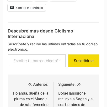
Correo electrónico
Descubre más desde Ciclismo
Internacional
Suscríbete y recibe las últimas entradas en tu correo
electrónico.
Escribe tu correo electrónico…
Suscribirse
Anterior:
Siguiente:
Navegación de entradas
Holanda, dueña de la
Bora-Hansgrohe
pluma en el Mundial
renueva a Sagan y a
de ruta femenino
sus hombres de