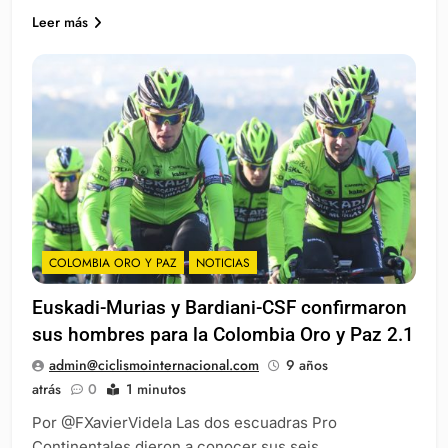
Leer más
COLOMBIA ORO Y PAZ
NOTICIAS
Euskadi-Murias y Bardiani-CSF confirmaron
sus hombres para la Colombia Oro y Paz 2.1
admin@ciclismointernacional.com
9 años
atrás
0
1 minutos
Por @FXavierVidela Las dos escuadras Pro
Continentales dieron a conocer sus seis