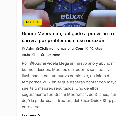
NOTICIAS
Gianni Meersman, obligado a poner fin a 
carrera por problemas en su corazón
Admin@ciclismointernacional.com
10 Años
Atrás
1
1 Minutos
Por @FXavierVidela Llega un nuevo año y abundan 
buenos deseos. Muchos corredores se muestran
ilusionados con un nuevo comienzo, un inicio de
temporada 2017 en el que esperan contar con may
suerte o mejores resultados. Uno de ellos
seguramente fue Gianni Meersman, de 31 años, qu
dejó la poderosa estructura del Etixx-Quick Step p
enrolarse…
Leer más