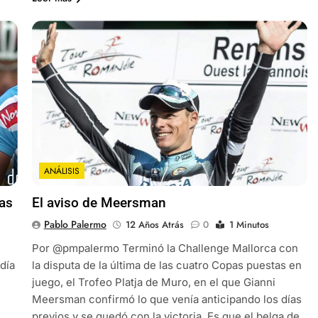
ANÁLISIS
tas
El aviso de Meersman
Pablo Palermo
12 Años Atrás
0
1 Minutos
Por @pmpalermo Terminó la Challenge Mallorca con
día
la disputa de la última de las cuatro Copas puestas en
juego, el Trofeo Platja de Muro, en el que Gianni
Meersman confirmó lo que venía anticipando los días
e
previos y se quedó con la victoria. Es que el belga de