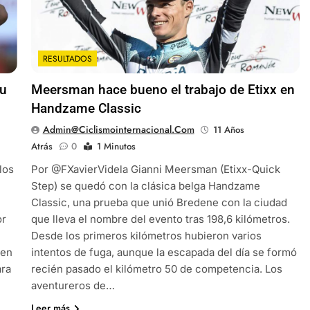
RESULTADOS
su
Meersman hace bueno el trabajo de Etixx en
Handzame Classic
Admin@ciclismointernacional.com
11 Años
Atrás
0
1 Minutos
los
Por @FXavierVidela Gianni Meersman (Etixx-Quick
Step) se quedó con la clásica belga Handzame
Classic, una prueba que unió Bredene con la ciudad
or
que lleva el nombre del evento tras 198,6 kilómetros.
Desde los primeros kilómetros hubieron varios
ien
intentos de fuga, aunque la escapada del día se formó
ara
recién pasado el kilómetro 50 de competencia. Los
aventureros de…
Leer más