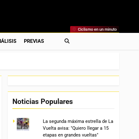
Ciclismo en un minuto
al
rónicas, Previas Y Más. La Web Ciclista De Referencia.
ÁLISIS
PREVIAS
Noticias Populares
La segunda máxima estrella de La
Vuelta avisa: "Quiero llegar a 15
etapas en grandes vueltas"