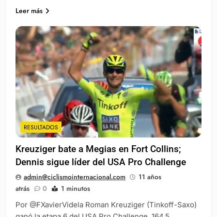
Leer más
RESULTADOS
Kreuziger bate a Megias en Fort Collins;
Dennis sigue líder del USA Pro Challenge
admin@ciclismointernacional.com
11 años
atrás
0
1 minutos
Por @FXavierVidela Roman Kreuziger (Tinkoff-Saxo)
ganó la etapa 6 del USA Pro Challenge, 164.5