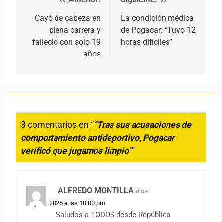
Navegación de entradas
Cayó de cabeza en
La condición médica
plena carrera y
de Pogacar: “Tuvo 12
falleció con solo 19
horas díficiles”
años
3 comentarios en “
“Tras sus acusaciones de
comportamiento antideportivo, Pogacar
verificó que jugamos limpio”
”
ALFREDO MONTILLA
dice:
16 julio, 2025 a las 10:00 pm
Saludos a TODOS desde República