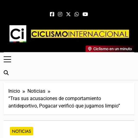
Saltar al contenido
Ciclismo Internacional
Ciclismo en un minuto
Web Dedicada Al Ciclismo Mundial. Entrevistas, Análisis,
Crónicas, Previas Y Más. La Web Ciclista De Referencia.
Inicio
Noticias
“Tras sus acusaciones de comportamiento
antideportivo, Pogacar verificó que jugamos limpio”
NOTICIAS