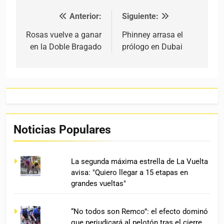
Anterior:
Siguiente:
Navegación de entradas
Rosas vuelve a ganar
Phinney arrasa el
en la Doble Bragado
prólogo en Dubai
Noticias Populares
La segunda máxima estrella de La Vuelta
avisa: "Quiero llegar a 15 etapas en
grandes vueltas"
“No todos son Remco”: el efecto dominó
que perjudicará al pelotón tras el cierre