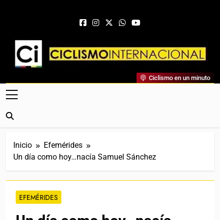
Saltar al contenido
Ciclismo Internacional
Ciclismo en un minuto
Web Dedicada Al Ciclismo Mundial. Entrevistas, Análisis,
Crónicas, Previas Y Más. La Web Ciclista De Referencia.
Inicio
Efemérides
Un día como hoy…nacía Samuel Sánchez
EFEMÉRIDES