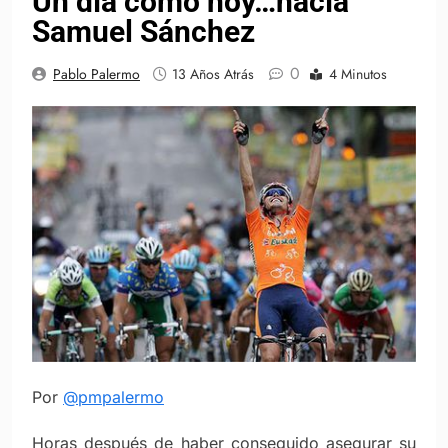
Un día como hoy…nacía
Samuel Sánchez
0
Pablo Palermo
13 Años Atrás
4 Minutos
Por
@pmpalermo
Horas después de haber conseguido asegurar su