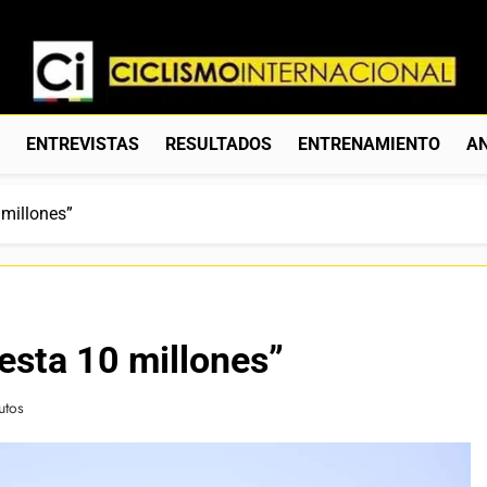
Ciclismo Internacion
Web Dedicada Al Ciclismo Mundial. Entrevistas, Análisis, C
S
ENTREVISTAS
RESULTADOS
ENTRENAMIENTO
AN
 millones”
esta 10 millones”
utos