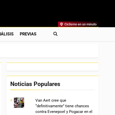
Ciclismo en un minuto
al
rónicas, Previas Y Más. La Web Ciclista De Referencia.
ÁLISIS
PREVIAS
Noticias Populares
Van Aert cree que
“definitivamente” tiene chances
contra Evenepoel y Pogacar en el