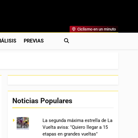
Ciclismo en un minuto
al
rónicas, Previas Y Más. La Web Ciclista De Referencia.
ÁLISIS
PREVIAS
Noticias Populares
La segunda máxima estrella de La
Vuelta avisa: "Quiero llegar a 15
etapas en grandes vueltas"