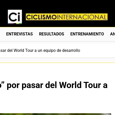
Ciclismo Internacion
Web Dedicada Al Ciclismo Mundial. Entrevistas, Análisis, C
S
ENTREVISTAS
RESULTADOS
ENTRENAMIENTO
AN
ar del World Tour a un equipo de desarrollo
 por pasar del World Tour a