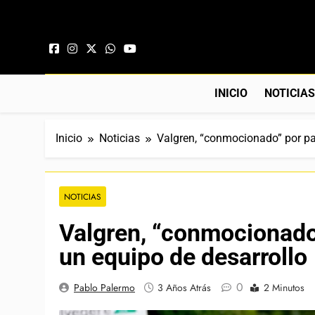
Saltar al contenido
INICIO
NOTICIA
Inicio
Noticias
Valgren, “conmocionado” por pas
NOTICIAS
Valgren, “conmocionado”
un equipo de desarrollo
0
Pablo Palermo
3 Años Atrás
2 Minutos