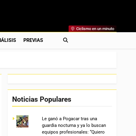
Ciclismo en un minuto
al
rónicas, Previas Y Más. La Web Ciclista De Referencia.
ÁLISIS
PREVIAS
Noticias Populares
Le ganó a Pogacar tras una
guardia nocturna y ya lo buscan
equipos profesionales: “Quiero