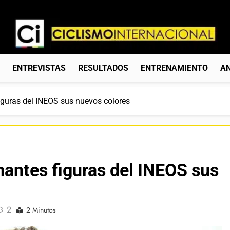
Ciclismo Internacion
Web Dedicada Al Ciclismo Mundial. Entrevistas, Análisis, C
S
ENTREVISTAS
RESULTADOS
ENTRENAMIENTO
AN
figuras del INEOS sus nuevos colores
amantes figuras del INEOS sus
2
2 Minutos