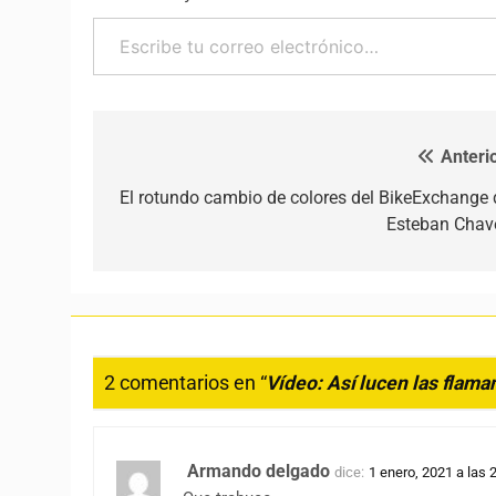
Escribe tu correo electrónico…
Anterio
Navegación de entradas
El rotundo cambio de colores del BikeExchange 
Esteban Chav
2 comentarios en “
Vídeo: Así lucen las flama
Armando delgado
dice:
1 enero, 2021 a las 