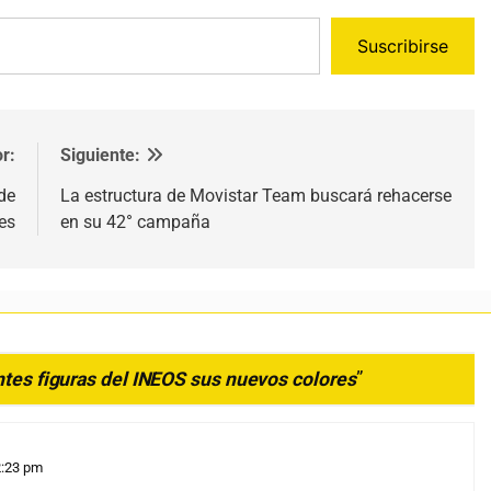
Suscribirse
r:
Siguiente:
de
La estructura de Movistar Team buscará rehacerse
es
en su 42° campaña
ntes figuras del INEOS sus nuevos colores
”
2:23 pm