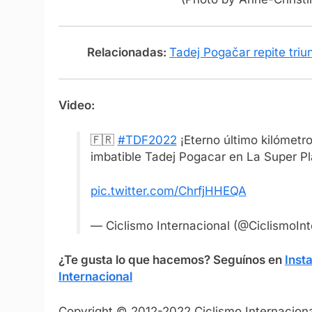
Relacionadas:
Tadej Pogačar repite tri
Video:
🇫🇷
#TDF2022
¡Eterno último kilómetr
imbatible Tadej Pogacar en La Super Pla
pic.twitter.com/ChrfjHHEQA
— Ciclismo Internacional (@CiclismoInt
¿Te gusta lo que hacemos? S
eguínos en
Inst
Internacional
Copyright © 2012-2022 Ciclismo Internaciona