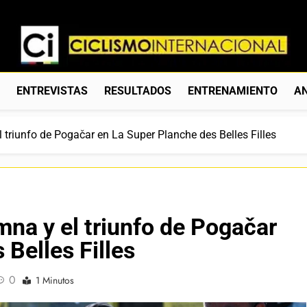
Ciclismo Internacion
Web Dedicada Al Ciclismo Mundial. Entrevistas, Análisis, C
S
ENTREVISTAS
RESULTADOS
ENTRENAMIENTO
AN
triunfo de Pogačar en La Super Planche des Belles Filles
na y el triunfo de Pogačar
Belles Filles
0
1 Minutos