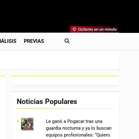
Ciclismo en un minuto
al
rónicas, Previas Y Más. La Web Ciclista De Referencia.
ÁLISIS
PREVIAS
Noticias Populares
Le ganó a Pogacar tras una
guardia nocturna y ya lo buscan
equipos profesionales: “Quiero