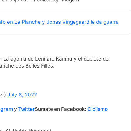
unfo en La Planche y Jonas Vingegaard le da guerra
o! La agonía de Lennard Kämna y el doblete del
nche des Belles Filles.
er)
July 8, 2022
agram
y
Twitter
Sumate en Facebook:
Ciclismo
l. All Rights Reserved