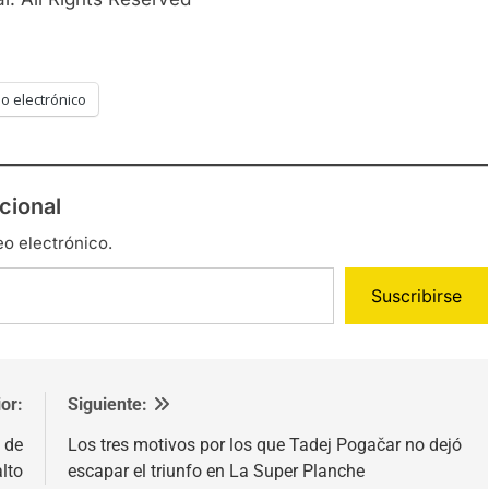
o electrónico
cional
eo electrónico.
Suscribirse
or:
Siguiente:
 de
Los tres motivos por los que Tadej Pogačar no dejó
alto
escapar el triunfo en La Super Planche