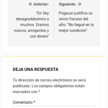
Anterior:
Siguiente:
Navegación de entradas
“En Sky
Pogacar justifica su
desagradábamos a
único fracaso del
muchos. Eramos
año: “No llegué en la
nuevos, arrogantes y
mejor condición”
con dinero”
DEJA UNA RESPUESTA
Tu dirección de correo electrónico no será
publicada.
Los campos obligatorios están
marcados con
*
Comentario
*