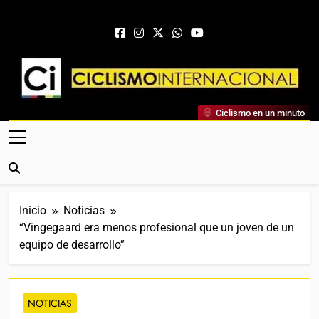
Saltar al contenido
Ciclismo Internacional
Ciclismo en un minuto
Web Dedicada Al Ciclismo Mundial. Entrevistas, Análisis,
Crónicas, Previas Y Más. La Web Ciclista De Referencia.
Inicio
Noticias
“Vingegaard era menos profesional que un joven de un
equipo de desarrollo”
NOTICIAS