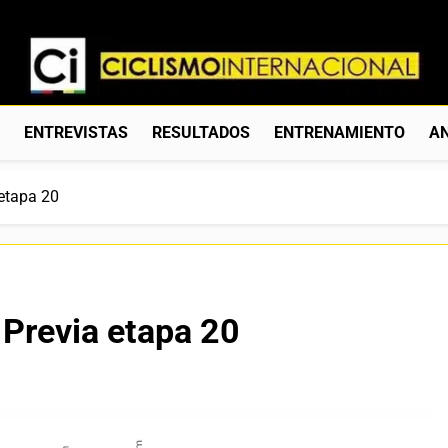
Ciclismo Internacion
Web Dedicada Al Ciclismo Mundial. Entrevistas, Análisis, C
S
ENTREVISTAS
RESULTADOS
ENTRENAMIENTO
AN
etapa 20
 Previa etapa 20