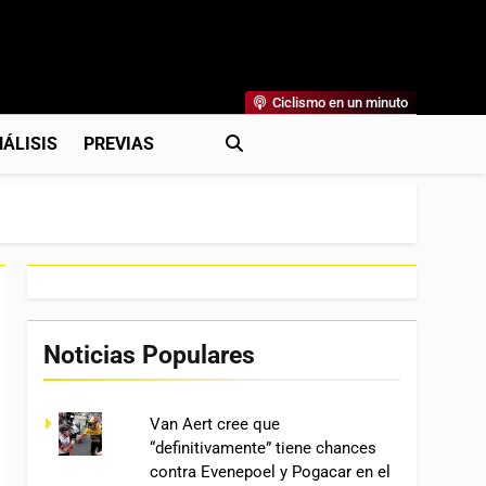
Ciclismo en un minuto
al
rónicas, Previas Y Más. La Web Ciclista De Referencia.
ÁLISIS
PREVIAS
Noticias Populares
Van Aert cree que
“definitivamente” tiene chances
contra Evenepoel y Pogacar en el