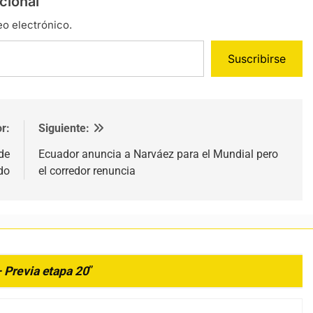
cional
eo electrónico.
Suscribirse
r:
Siguiente:
de
Ecuador anuncia a Narváez para el Mundial pero
do
el corredor renuncia
 Previa etapa 20
”