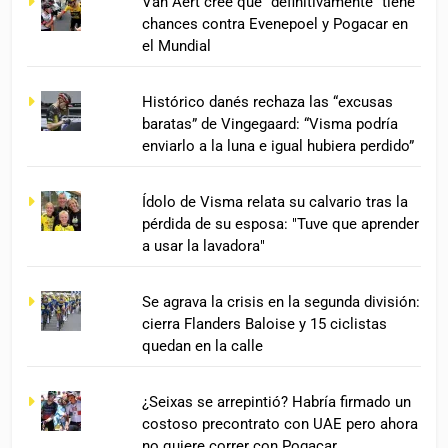
Van Aert cree que “definitivamente” tiene
chances contra Evenepoel y Pogacar en
el Mundial
Histórico danés rechaza las “excusas
baratas” de Vingegaard: “Visma podría
enviarlo a la luna e igual hubiera perdido”
Ídolo de Visma relata su calvario tras la
pérdida de su esposa: "Tuve que aprender
a usar la lavadora"
Se agrava la crisis en la segunda división:
cierra Flanders Baloise y 15 ciclistas
quedan en la calle
¿Seixas se arrepintió? Habría firmado un
costoso precontrato con UAE pero ahora
no quiere correr con Pogacar