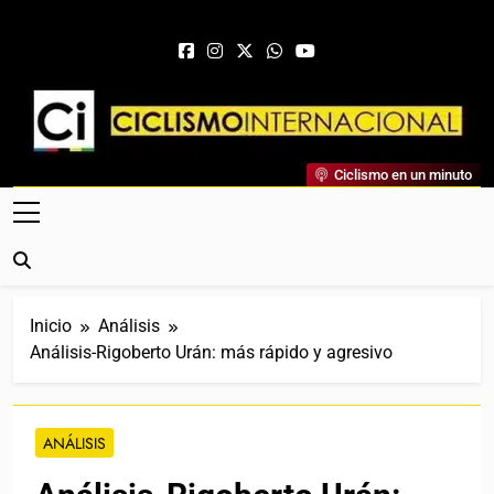
Saltar al contenido
Ciclismo Internacional
Ciclismo en un minuto
Web Dedicada Al Ciclismo Mundial. Entrevistas, Análisis,
Crónicas, Previas Y Más. La Web Ciclista De Referencia.
Inicio
Análisis
Análisis-Rigoberto Urán: más rápido y agresivo
ANÁLISIS