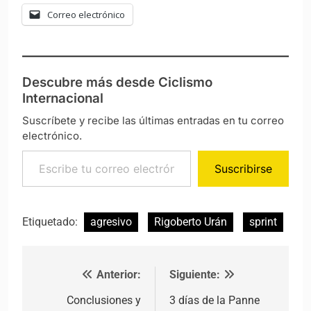
Correo electrónico
Descubre más desde Ciclismo
Internacional
Suscríbete y recibe las últimas entradas en tu correo
electrónico.
Escribe tu correo electrónico…
Suscribirse
Etiquetado:
agresivo
Rigoberto Urán
sprint
Anterior:
Siguiente:
Navegación de entradas
Conclusiones y
3 días de la Panne