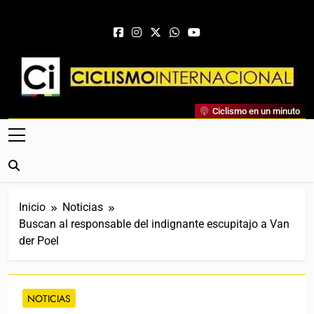
Saltar al contenido
Ciclismo Internacional
Ciclismo en un minuto
Web Dedicada Al Ciclismo Mundial. Entrevistas, Análisis,
Crónicas, Previas Y Más. La Web Ciclista De Referencia.
Inicio
Noticias
Buscan al responsable del indignante escupitajo a Van
der Poel
NOTICIAS