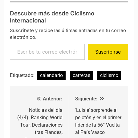
Descubre más desde Ciclismo
Internacional
Suscríbete y recibe las últimas entradas en tu correo
electrónico.
Escribe tu correo electrónico…
Suscribirse
Etiquetado:
calendario
carreras
ciclismo
Anterior:
Siguiente:
Navegación de entradas
Noticias del día
‘Luisle’ sorprende al
(4/4): Ranking World
pelotón y es el primer
Tour, Declaraciones
líder de la 56° Vuelta
tras Flandes,
al País Vasco