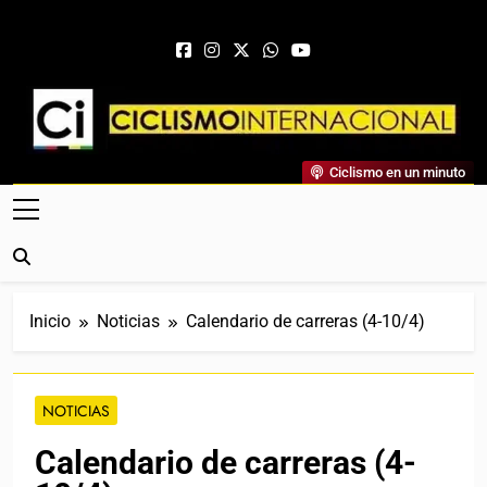
Saltar al contenido
Ciclismo Internacional
Ciclismo en un minuto
Web Dedicada Al Ciclismo Mundial. Entrevistas, Análisis,
Crónicas, Previas Y Más. La Web Ciclista De Referencia.
Inicio
Noticias
Calendario de carreras (4-10/4)
NOTICIAS
Calendario de carreras (4-