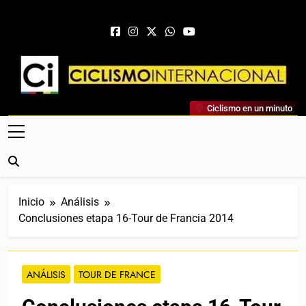
Saltar al contenido
Ciclismo Internacional
Ciclismo en un minuto
Web Dedicada Al Ciclismo Mundial. Entrevistas, Análisis,
Crónicas, Previas Y Más. La Web Ciclista De Referencia.
Inicio
Análisis
Conclusiones etapa 16-Tour de Francia 2014
ANÁLISIS
TOUR DE FRANCE