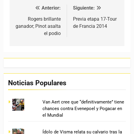
Anterior:
Siguiente:
Navegación de entradas
Rogers brillante
Previa etapa 17-Tour
ganador; Pinot asalta
de Francia 2014
el podio
Noticias Populares
Van Aert cree que “definitivamente” tiene
chances contra Evenepoel y Pogacar en
el Mundial
Ídolo de Visma relata su calvario tras la