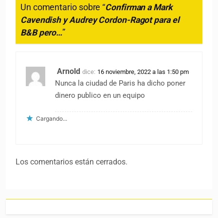
Un comentario sobre “
Confirman a Mark
Cavendish y Audrey Cordon-Ragot para el
B&B pero…
”
Arnold
dice:
16 noviembre, 2022 a las 1:50 pm
Nunca la ciudad de Paris ha dicho poner
dinero publico en un equipo
Cargando...
Los comentarios están cerrados.