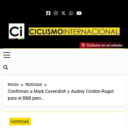
Saltar al contenido
Ciclismo Internacional
Ciclismo en un minuto
Web Dedicada Al Ciclismo Mundial. Entrevistas, Análisis,
Crónicas, Previas Y Más. La Web Ciclista De Referencia.
Inicio
Noticias
Confirman a Mark Cavendish y Audrey Cordon-Ragot
para el B&B pero…
NOTICIAS