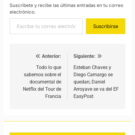
Suscríbete y recibe las últimas entradas en tu correo
electrónico.
Escribe tu correo electrónico…
Suscribirse
Anterior:
Siguiente:
Navegación de entradas
Todo lo que
Esteban Chaves y
sabemos sobre el
Diego Camargo se
documental de
quedan; Daniel
Netflix del Tour de
Arroyave se va del EF
Francia
EasyPost