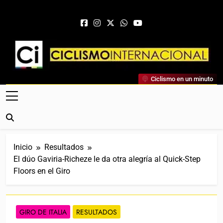
Saltar al contenido
Ciclismo Internacional
Ciclismo en un minuto
Web Dedicada Al Ciclismo Mundial. Entrevistas, Análisis,
Crónicas, Previas Y Más. La Web Ciclista De Referencia.
Inicio
Resultados
El dúo Gaviria-Richeze le da otra alegría al Quick-Step
Floors en el Giro
GIRO DE ITALIA
RESULTADOS