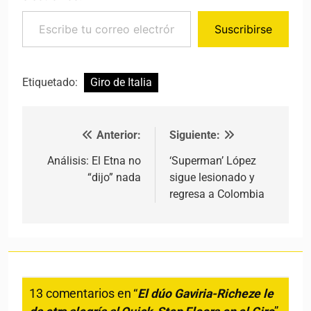
Escribe tu correo electrónico…
Suscribirse
Etiquetado:
Giro de Italia
Anterior:
Siguiente:
Navegación de entradas
Análisis: El Etna no
‘Superman’ López
“dijo” nada
sigue lesionado y
regresa a Colombia
13 comentarios en “
El dúo Gaviria-Richeze le