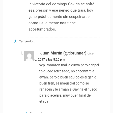
la victoria del domingo Gaviria se soltó
esa presión y ese nervio que traía, hoy
gano prácticamente sin despeinarse
como usualmente nos tiene
acostumbrados.
Cargando...
Juan Martín (@tiorunner)
dice:
10 mayo, 2017 a las 8:25 pm
yep. tomaron mal la curva pero griepel
tb quedó retrasado, no enconntré a
ewan. pero q buen equipo es el qsf, q
buen tren, es magistral como se
rehacen y le arman a Gaviria el hueco
para q acelere. muy buen final de
etapa.