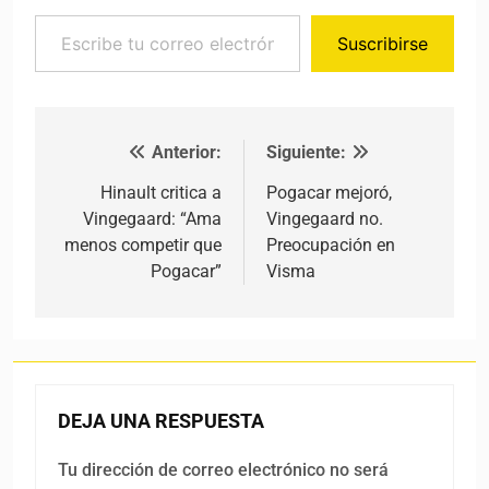
Escribe tu correo electrónico…
Suscribirse
Anterior:
Siguiente:
Navegación de entradas
Hinault critica a
Pogacar mejoró,
Vingegaard: “Ama
Vingegaard no.
menos competir que
Preocupación en
Pogacar”
Visma
DEJA UNA RESPUESTA
Tu dirección de correo electrónico no será