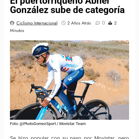
El puertorriqueño Abner
González sube de categoría
0
Ciclismo Internacional
2 Años Atrás
2
Minutos
Foto: @PhotoGomezSport / Movistar Team
Se hizo popular con su paso por Movistar, pero