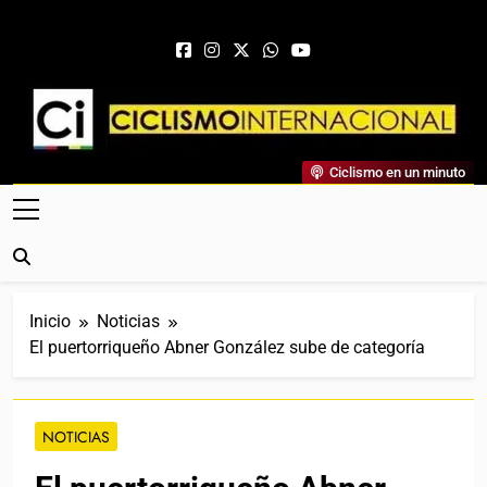
Saltar al contenido
Ciclismo Internacional
Ciclismo en un minuto
Web Dedicada Al Ciclismo Mundial. Entrevistas, Análisis,
Crónicas, Previas Y Más. La Web Ciclista De Referencia.
Inicio
Noticias
El puertorriqueño Abner González sube de categoría
NOTICIAS