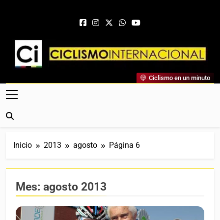
Saltar al contenido
Ciclismo Internacional
Ciclismo en un minuto
Web Dedicada Al Ciclismo Mundial. Entrevistas, Análisis,
Crónicas, Previas Y Más. La Web Ciclista De Referencia.
Inicio
2013
agosto
Página 6
Mes:
agosto 2013