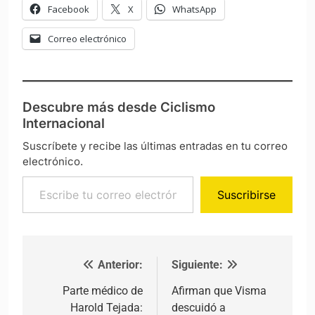
Facebook
X
WhatsApp
Correo electrónico
Descubre más desde Ciclismo
Internacional
Suscríbete y recibe las últimas entradas en tu correo
electrónico.
Escribe tu correo electrónico…
Suscribirse
Anterior:
Siguiente:
Navegación de entradas
Parte médico de
Afirman que Visma
Harold Tejada:
descuidó a