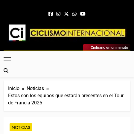
Saltar al contenido
Ciclismo Internacional
Ciclismo en un minuto
Web Dedicada Al Ciclismo Mundial. Entrevistas, Análisis,
Crónicas, Previas Y Más. La Web Ciclista De Referencia.
Inicio
Noticias
Estos son los equipos que estarán presentes en el Tour
de Francia 2025
NOTICIAS