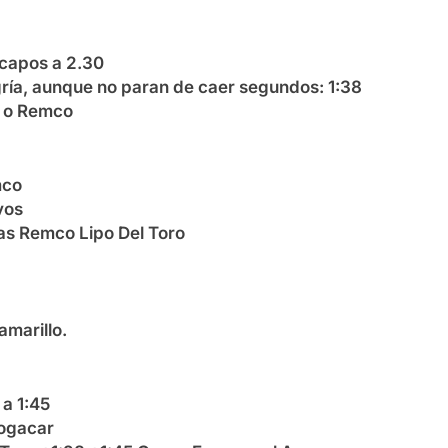
 capos a 2.30
ngría, aunque no paran de caer segundos: 1:38
o o Remco
mco
vos
as Remco Lipo Del Toro
amarillo.
 a 1:45
Pogacar