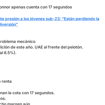
´Connor apenas cuenta con 17 segundos
nte presión a los jóvenes sub-23: “Están perdiendo la
diversión”
 problema mecánico
ición de este año. UAE al frente del pelotón.
al 6.5%).
e renta
nan la cota con 17 segundos.
os.
ucho margen aún