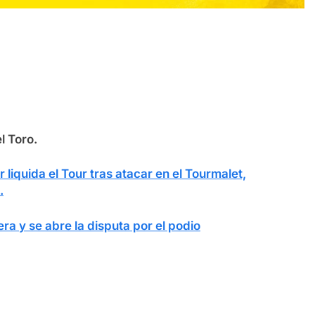
l Toro.
 liquida el Tour tras atacar en el Tourmalet,
.
era y se abre la disputa por el podio