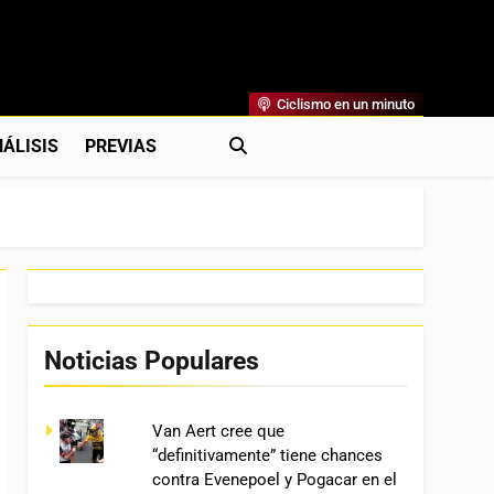
Ciclismo en un minuto
al
rónicas, Previas Y Más. La Web Ciclista De Referencia.
ÁLISIS
PREVIAS
Noticias Populares
Van Aert cree que
“definitivamente” tiene chances
contra Evenepoel y Pogacar en el