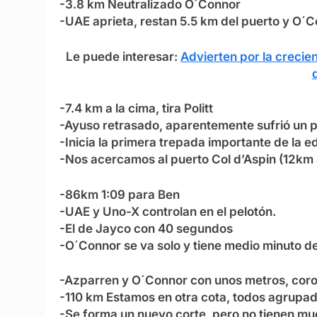
-3.8 km Neutralizado O´Connor
-UAE aprieta, restan 5.5 km del puerto y O
Le puede interesar:
Advierten por la crecie
-7.4 km a la cima, tira Politt
-Ayuso retrasado, aparentemente sufrió un
-Inicia la primera trepada importante de la ed
-Nos acercamos al puerto Col d’Aspin (12km 
-86km 1:09 para Ben
-UAE y Uno-X controlan en el pelotón.
-El de Jayco con 40 segundos
-O´Connor se va solo y tiene medio minuto d
-Azparren y O´Connor con unos metros, coro
-110 km Estamos en otra cota, todos agrupad
-Se forma un nuevo corte, pero no tienen m