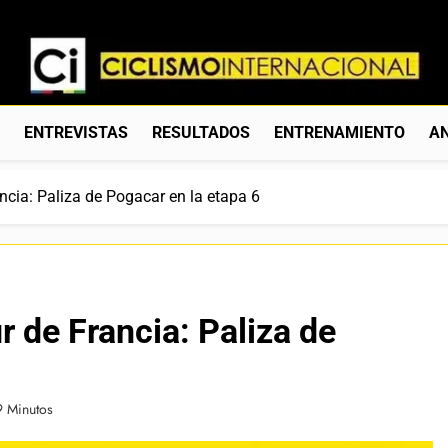
Ciclismo Internacion
Web Dedicada Al Ciclismo Mundial. Entrevistas, Análisis, C
S
ENTREVISTAS
RESULTADOS
ENTRENAMIENTO
AN
ancia: Paliza de Pogacar en la etapa 6
ur de Francia: Paliza de
9 Minutos