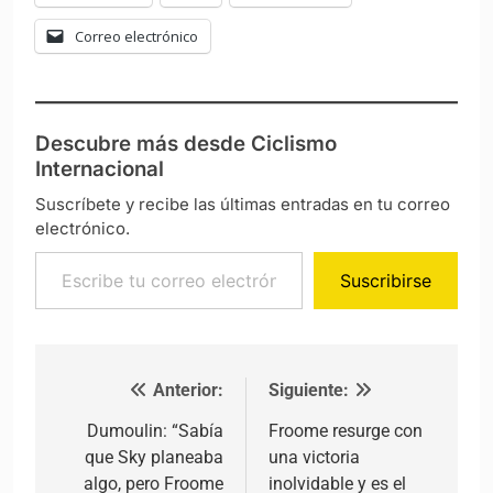
Correo electrónico
Descubre más desde Ciclismo
Internacional
Suscríbete y recibe las últimas entradas en tu correo
electrónico.
Escribe tu correo electrónico…
Suscribirse
Anterior:
Siguiente:
Navegación de entradas
Dumoulin: “Sabía
Froome resurge con
que Sky planeaba
una victoria
algo, pero Froome
inolvidable y es el