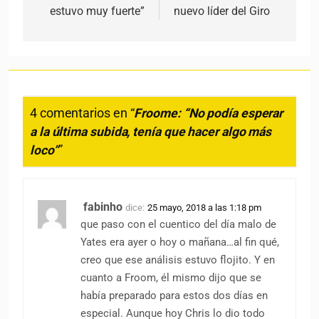
estuvo muy fuerte”
nuevo líder del Giro
4 comentarios en “
Froome: “No podía esperar
a la última subida, tenía que hacer algo más
loco”
”
fabinho
dice:
25 mayo, 2018 a las 1:18 pm
que paso con el cuentico del día malo de
Yates era ayer o hoy o mañana…al fin qué,
creo que ese análisis estuvo flojito. Y en
cuanto a Froom, él mismo dijo que se
había preparado para estos dos días en
especial. Aunque hoy Chris lo dio todo