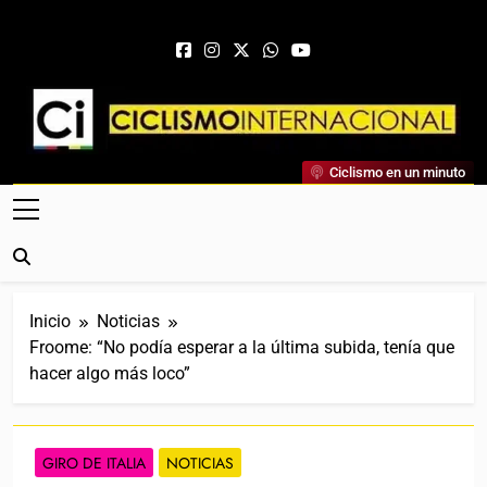
Saltar al contenido
Ciclismo Internacional
Ciclismo en un minuto
Web Dedicada Al Ciclismo Mundial. Entrevistas, Análisis,
Crónicas, Previas Y Más. La Web Ciclista De Referencia.
Inicio
Noticias
Froome: “No podía esperar a la última subida, tenía que
hacer algo más loco”
GIRO DE ITALIA
NOTICIAS