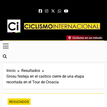
Saltar al contenido
Ciclismo Internacional
Ciclismo en un minuto
Web Dedicada Al Ciclismo Mundial. Entrevistas, Análisis,
Crónicas, Previas Y Más. La Web Ciclista De Referencia.
Inicio
Resultados
Grosu festeja en el caótico cierre de una etapa
recortada en el Tour de Croacia
RESULTADOS