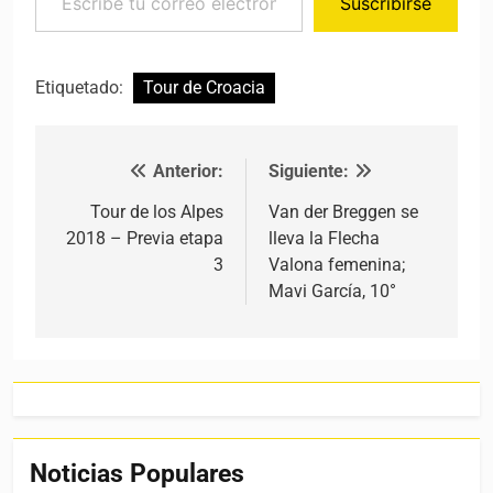
Suscribirse
Etiquetado:
Tour de Croacia
Anterior:
Siguiente:
Navegación de entradas
Tour de los Alpes
Van der Breggen se
2018 – Previa etapa
lleva la Flecha
3
Valona femenina;
Mavi García, 10°
Noticias Populares