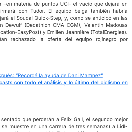
ar –en materia de puntos UCI- el vacío que dejará en
irmará con Tudor. El equipo belga también habría
ará el Soudal Quick-Step, y, como se anticipó en las
tan Dewulf (Decathlon CMA CGM), Valentin Madouas
ation-EasyPost) y Emilien Jeannière (TotalEnergies).
an rechazado la oferta del equipo rojinegro por
spués: “Recordé la ayuda de Dani Martínez”
asts con todo el análisis y lo último del ciclismo en
entado que perderán a Felix Gall, el segundo mejor
s se muestre en una carrera de tres semanas) a Lidl-