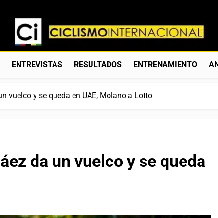
Ciclismo Internacion
Web Dedicada Al Ciclismo Mundial. Entrevistas, Análisis, C
S
ENTREVISTAS
RESULTADOS
ENTRENAMIENTO
AN
n vuelco y se queda en UAE, Molano a Lotto
áez da un vuelco y se queda