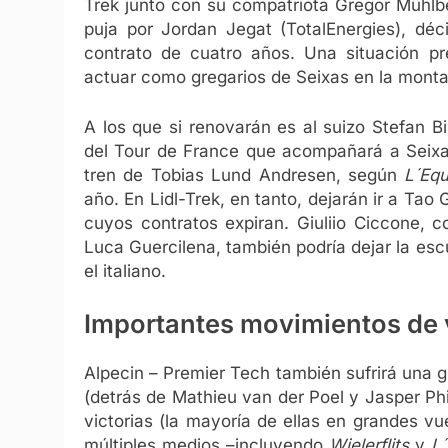
Trek junto con su compatriota Gregor
Mühlb
puja por Jordan Jegat (TotalEnergies), déc
contrato de cuatro años. Una situación p
actuar como gregarios de Seixas en la mont
A los que si renovarán es al suizo Stefan B
del Tour de France que acompañará a Seixas
tren de Tobias Lund Andresen, según
L´Equ
año.
En Lidl-Trek, en tanto, dejarán ir a T
cuyos contratos expiran. Giuliio Ciccone, 
Luca Guercilena, también podría dejar la es
el italiano.
Importantes movimientos de 
Alpecin – Premier Tech también sufrirá una g
(detrás de Mathieu van der Poel y Jasper Ph
victorias (la mayoría de ellas en grandes v
múltiples medios –incluyendo
Wielerflits
y
L´