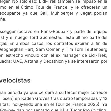
erger
. No solo eso: Lidl-Trek también se impuso en la
imo en el último Tour de France, y le ofrecerán un
reocupante ya que Gall, Muhlberger y Jegat podían
aña.
issegger (octavo en París-Roubaix y parte del equipo
) y el nuego Tord Gudmestad, este último parte del
ipe
. En ambos casos, los contratos expiran a fin de
ao Geogheghan Hart, Sam Oomen y Tim Torn Teutenberg
con estrecho vínculo con el ex manager de Lidl-Trek,
cuadra: UAE, Astana y Decathlon ya se interesaron por
velocistas
ran pérdida ya que perderá a su tercer mejor corredor
ilipsen) en Kaden Groves tras cuatro temporadas y 12
ueltas, incluyendo una en el Tour de France 2025). Ya
Equipe
– dan por sentado que irá a Tudor Pro Cycling.