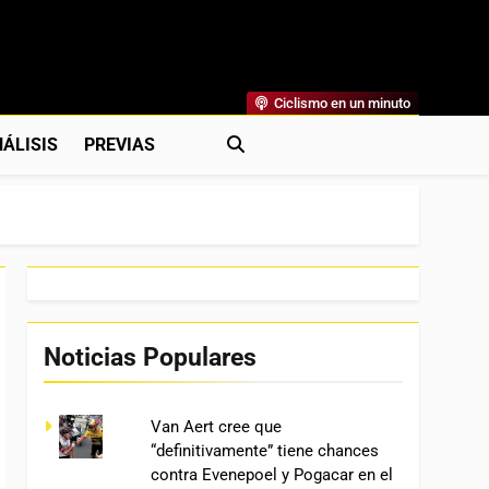
Ciclismo en un minuto
al
rónicas, Previas Y Más. La Web Ciclista De Referencia.
ÁLISIS
PREVIAS
Noticias Populares
Van Aert cree que
“definitivamente” tiene chances
contra Evenepoel y Pogacar en el