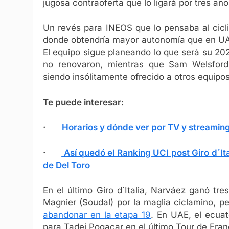
jugosa contraoferta que lo ligará por tres añ
Un revés para INEOS que lo pensaba al cicl
donde obtendría mayor autonomía que en UAE-
El equipo sigue planeando lo que será su 2
no renovaron, mientras que Sam Welsford
siendo insólitamente ofrecido a otros equipos
Te puede interesar:
·
Horarios y dónde ver por TV y streamin
·
Así quedó el Ranking UCI post Giro d´Ita
de Del Toro
En el último Giro d´Italia, Narváez ganó t
Magnier (Soudal) por la maglia ciclamino, p
abandonar en la etapa 19
. En UAE, el ecuat
para Tadej Pogacar en el último Tour de Fran