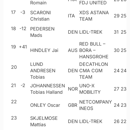
Romain
FDJ UNITED
17
-3
SCARONI
XDS ASTANA
ITA
29
252
Christian
TEAM
18
-12
PEDERSEN
DEN
LIDL-TREK
31
251
Mads
RED BULL –
19
+41
HINDLEY Jai
AUS
BORA –
30
251
HANSGROHE
LUND
DECATHLON
20
ANDRESEN
DEN
CMA CGM
24
248
Tobias
TEAM
21
-2
JOHANNESSEN
UNO-X
NOR
27
239
Tobias Halland
MOBILITY
22
NETCOMPANY
ONLEY Oscar
GBR
24
232
INEOS
23
SKJELMOSE
DEN
LIDL-TREK
26
225
Mattias