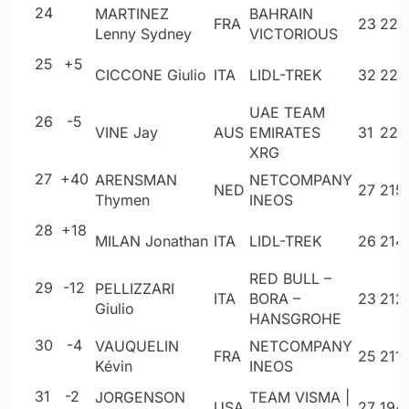
24
MARTINEZ
BAHRAIN
FRA
23
223
Lenny Sydney
VICTORIOUS
25
+5
CICCONE Giulio
ITA
LIDL-TREK
32
222
UAE TEAM
26
-5
VINE Jay
AUS
EMIRATES
31
220
XRG
27
+40
ARENSMAN
NETCOMPANY
NED
27
215
Thymen
INEOS
28
+18
MILAN Jonathan
ITA
LIDL-TREK
26
214
RED BULL –
29
-12
PELLIZZARI
ITA
BORA –
23
212
Giulio
HANSGROHE
30
-4
VAUQUELIN
NETCOMPANY
FRA
25
2111
Kévin
INEOS
31
-2
JORGENSON
TEAM VISMA |
USA
27
194