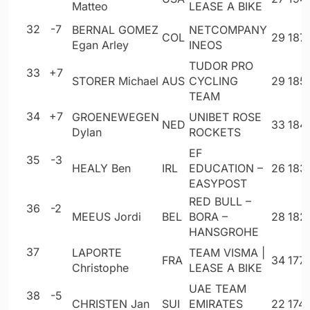
Matteo
LEASE A BIKE
32
-7
BERNAL GOMEZ
NETCOMPANY
COL
29
187
Egan Arley
INEOS
TUDOR PRO
33
+7
STORER Michael
AUS
CYCLING
29
185
TEAM
34
+7
GROENEWEGEN
UNIBET ROSE
NED
33
184
Dylan
ROCKETS
EF
35
-3
HEALY Ben
IRL
EDUCATION –
26
183
EASYPOST
RED BULL –
36
-2
MEEUS Jordi
BEL
BORA –
28
182
HANSGROHE
37
LAPORTE
TEAM VISMA |
FRA
34
177
Christophe
LEASE A BIKE
UAE TEAM
38
-5
CHRISTEN Jan
SUI
EMIRATES
22
174