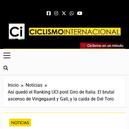
Saltar al contenido
Ciclismo Internacional
Ciclismo en un minuto
Web Dedicada Al Ciclismo Mundial. Entrevistas, Análisis,
Crónicas, Previas Y Más. La Web Ciclista De Referencia.
Inicio
Noticias
Así quedó el Ranking UCI post Giro de Italia: El brutal
ascenso de Vingegaard y Gall, y la caída de Del Toro
NOTICIAS