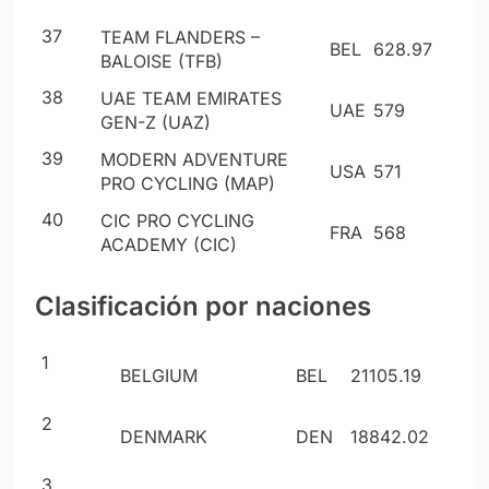
37
TEAM FLANDERS –
BEL
628
.97
BALOISE (TFB)
38
UAE TEAM EMIRATES
UAE
579
GEN-Z (UAZ)
39
MODERN ADVENTURE
USA
571
PRO CYCLING (MAP)
40
CIC PRO CYCLING
FRA
568
ACADEMY (CIC)
Clasificación por naciones
1
BELGIUM
BEL
21105
.19
2
DENMARK
DEN
18842
.02
3