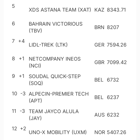
5
XDS ASTANA TEAM (XAT)
KAZ
8343
.71
6
BAHRAIN VICTORIOUS
BRN
8207
(TBV)
7
+4
LIDL-TREK (LTK)
GER
7594
.26
8
+1
NETCOMPANY INEOS
GBR
7099
.42
(NCI)
9
+1
SOUDAL QUICK-STEP
BEL
6732
(SOQ)
10
-3
ALPECIN-PREMIER TECH
BEL
6237
(APT)
11
-3
TEAM JAYCO ALULA
AUS
6232
(JAY)
12
+2
UNO-X MOBILITY (UXM)
NOR
5407
.26