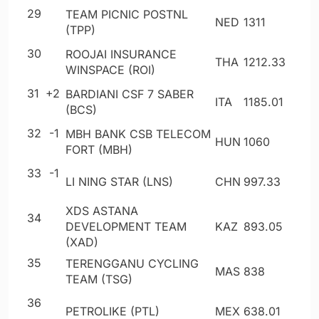
29
TEAM PICNIC POSTNL
NED
1311
(TPP)
30
ROOJAI INSURANCE
THA
1212
.33
WINSPACE (ROI)
31
+2
BARDIANI CSF 7 SABER
ITA
1185
.01
(BCS)
32
-1
MBH BANK CSB TELECOM
HUN
1060
FORT (MBH)
33
-1
LI NING STAR (LNS)
CHN
997
.33
XDS ASTANA
34
DEVELOPMENT TEAM
KAZ
893
.05
(XAD)
35
TERENGGANU CYCLING
MAS
838
TEAM (TSG)
36
PETROLIKE (PTL)
MEX
638
.01