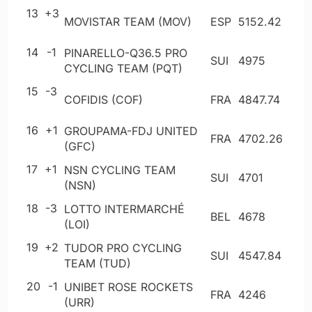
13
+3
MOVISTAR TEAM (MOV)
ESP
5152
.42
14
-1
PINARELLO-Q36.5 PRO
SUI
4975
CYCLING TEAM (PQT)
15
-3
COFIDIS (COF)
FRA
4847
.74
16
+1
GROUPAMA-FDJ UNITED
FRA
4702
.26
(GFC)
17
+1
NSN CYCLING TEAM
SUI
4701
(NSN)
18
-3
LOTTO INTERMARCHÉ
BEL
4678
(LOI)
19
+2
TUDOR PRO CYCLING
SUI
4547
.84
TEAM (TUD)
20
-1
UNIBET ROSE ROCKETS
FRA
4246
(URR)