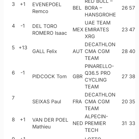
RED BULL –
3
+1
EVENEPOEL
BEL
BORA –
26
571
Remco
HANSGROHE
UAE TEAM
4
-1
DEL TORO
MEX
EMIRATES
23
471
ROMERO Isaac
XRG
DECATHLON
5
+13
GALL Felix
AUT
CMA CGM
28
405
TEAM
PINARELLO-
6
-1
Q36.5 PRO
PIDCOCK Tom
GBR
27
380
CYCLING
TEAM
DECATHLON
7
SEIXAS Paul
FRA
CMA CGM
20
352
TEAM
ALPECIN-
8
+1
VAN DER POEL
NED
PREMIER
31
333
Mathieu
TECH
9
+1