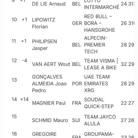
LOTTO
DE LIE Arnaud
BEL
24
313
INTERMARCHÉ
RED BULL –
10
+1
LIPOWITZ
GER
BORA –
26
310
Florian
HANSGROHE
ALPECIN-
11
+1
PHILIPSEN
BEL
PREMIER
28
297
Jasper
TECH
12
-4
TEAM VISMA |
VAN AERT Wout
BEL
32
295
LEASE A BIKE
GONÇALVES
UAE TEAM
13
ALMEIDA Joao
POR
EMIRATES
28
290
Pedro
XRG
14
+14
SOUDAL
MAGNIER Paul
FRA
22
279
QUICK-STEP
15
TEAM JAYCO
SCHMID Mauro
SUI
27
269
ALULA
16
GREGOIRE
GROUPAMA-
FRA
23
264