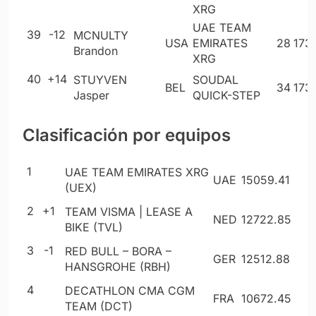
XRG
UAE TEAM
39
-12
MCNULTY
USA
EMIRATES
28
173
Brandon
XRG
40
+14
STUYVEN
SOUDAL
BEL
34
173
Jasper
QUICK-STEP
Clasificación por equipos
1
UAE TEAM EMIRATES XRG
UAE
15059
.41
(UEX)
2
+1
TEAM VISMA | LEASE A
NED
12722
.85
BIKE (TVL)
3
-1
RED BULL – BORA –
GER
12512
.88
HANSGROHE (RBH)
4
DECATHLON CMA CGM
FRA
10672
.45
TEAM (DCT)