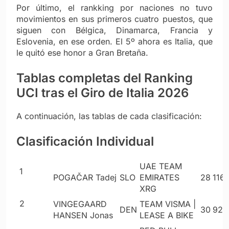
Por último, el rankking por naciones no tuvo
movimientos en sus primeros cuatro puestos, que
siguen con Bélgica, Dinamarca, Francia y
Eslovenia, en ese orden. El 5º ahora es Italia, que
le quitó ese honor a Gran Bretaña.
Tablas completas del Ranking
UCI tras el Giro de Italia 2026
A continuación, las tablas de cada clasificación:
Clasificación Individual
UAE TEAM
1
POGAČAR Tadej
SLO
EMIRATES
28
116
XRG
2
VINGEGAARD
TEAM VISMA |
DEN
30
922
HANSEN Jonas
LEASE A BIKE