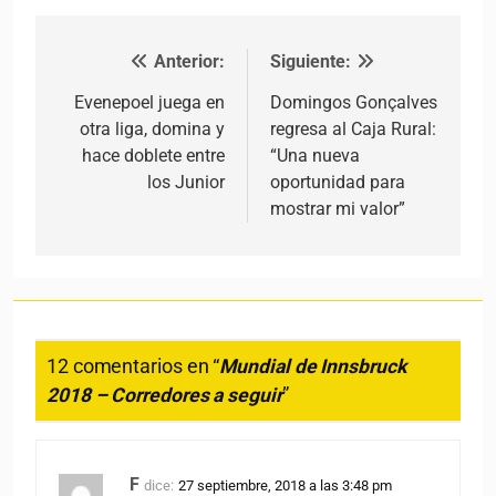
Anterior:
Siguiente:
Navegación de entradas
Evenepoel juega en
Domingos Gonçalves
otra liga, domina y
regresa al Caja Rural:
hace doblete entre
“Una nueva
los Junior
oportunidad para
mostrar mi valor”
12 comentarios en “
Mundial de Innsbruck
2018 – Corredores a seguir
”
F
dice:
27 septiembre, 2018 a las 3:48 pm