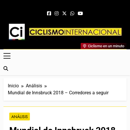
Saltar al contenido
Ciclismo Internacional
Ciclismo en un minuto
Web Dedicada Al Ciclismo Mundial. Entrevistas, Análisis,
Crónicas, Previas Y Más. La Web Ciclista De Referencia.
Inicio
Análisis
Mundial de Innsbruck 2018 – Corredores a seguir
ANÁLISIS