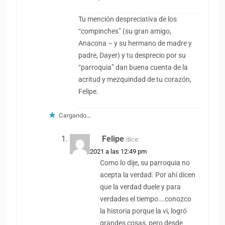
Tu mención despreciativa de los
“compinches” (su gran amigo,
Anacona – y su hermano de madre y
padre, Dayer) y tu desprecio por su
“parroquia” dan buena cuenta de la
acritud y mezquindad de tu corazón,
Felipe.
Cargando...
Felipe
dice:
1 abril, 2021 a las 12:49 pm
Como lo dije, su parroquia no
acepta la verdad. Por ahí dicen
que la verdad duele y para
verdades el tiempo….conozco
la historia porque la vi, logró
grandes cosas, pero desde