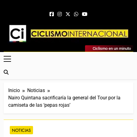
Saltar al contenido
Ciclismo Internacional
Ciclismo en un minuto
Web Dedicada Al Ciclismo Mundial. Entrevistas, Análisis,
Crónicas, Previas Y Más. La Web Ciclista De Referencia.
Inicio
Noticias
Nairo Quintana sacrificaría la general del Tour por la
camiseta de las ‘pepas rojas’
NOTICIAS