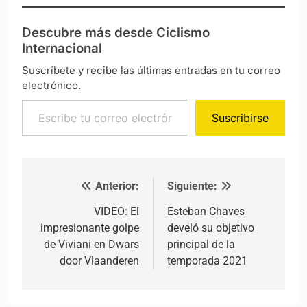
Descubre más desde Ciclismo
Internacional
Suscríbete y recibe las últimas entradas en tu correo
electrónico.
Escribe tu correo electrónico…
Suscribirse
Anterior:
Siguiente:
Navegación de entradas
VIDEO: El
Esteban Chaves
impresionante golpe
develó su objetivo
de Viviani en Dwars
principal de la
door Vlaanderen
temporada 2021