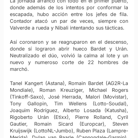
La jornada arrancó con todo en el primer puerto,
donde además de los intentos por conformar la
escapada, hubo acción entre los jefes de fila.
Contador atacó un par de veces, siempre con
Valverde a rueda y Nibali intentando sus tácticas.
Así coronaron y se reagruparon en el descenso,
donde sí lograron abrir hueco Bardet y Urán.
Neutralizado el dúo, volvió la calma al lote y un
nuevo y numeroso corte de 22 hombres de
marchó.
Tanel Kangert (Astana), Romain Bardet (AG2R-La
Mondiale), Roman Kreuziger, Michael Rogers
(Tinkoff-Saxo), José Herrada, Malori (Movistar),
Tony Gallopin, Tim Wellens (Lotto-Soudal),
Joaquim Rodríguez, Alberto Losada (Katusha),
Rigoberto Urán (Etixx), Pierre Rolland, Cyril
Gautier, Romain Sicard (Europcar), Steven
Kruijswijk (LottoNL-Jumbo), Ruben Plaza (Lampre-
Merida), Dylan van Baarle (Cannondale-Garmin),