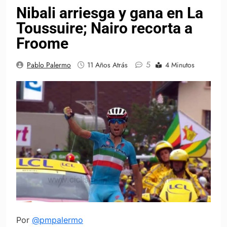
Nibali arriesga y gana en La
Toussuire; Nairo recorta a
Froome
5
Pablo Palermo
11 Años Atrás
4 Minutos
Por
@pmpalermo