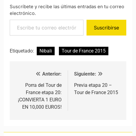
Suscríbete y recibe las últimas entradas en tu correo
electrónico.
Escribe tu correo electrónico…
Suscribirse
Etiquetado:
Nibali
Tour de France 2015
Anterior:
Siguiente:
Navegación de entradas
Porra del Tour de
Previa etapa 20 –
France etapa 20:
Tour de France 2015
¡CONVIERTA 1 EURO
EN 10,000 EUROS!