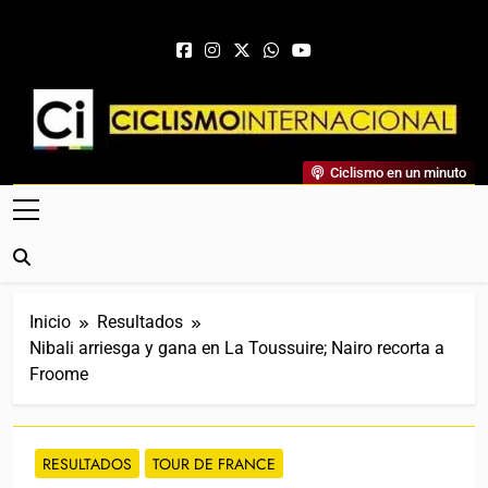
Saltar al contenido
Ciclismo Internacional
Ciclismo en un minuto
Web Dedicada Al Ciclismo Mundial. Entrevistas, Análisis,
Crónicas, Previas Y Más. La Web Ciclista De Referencia.
Inicio
Resultados
Nibali arriesga y gana en La Toussuire; Nairo recorta a
Froome
RESULTADOS
TOUR DE FRANCE