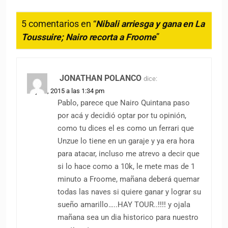
5 comentarios en “
Nibali arriesga y gana en La
Toussuire; Nairo recorta a Froome
”
JONATHAN POLANCO
dice:
24 julio, 2015 a las 1:34 pm
Pablo, parece que Nairo Quintana paso
por acá y decidió optar por tu opinión,
como tu dices el es como un ferrari que
Unzue lo tiene en un garaje y ya era hora
para atacar, incluso me atrevo a decir que
si lo hace como a 10k, le mete mas de 1
minuto a Froome, mañana deberá quemar
todas las naves si quiere ganar y lograr su
sueño amarillo…..HAY TOUR..!!!! y ojala
mañana sea un dia historico para nuestro