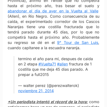
Provincia), afirmó en Twitter que no competirá
hasta el próximo año, tras besar el suelo y
abandonar el día de ayer en la Vuelta al Valle
(Allen), en Río Negro. Como consecuencia de su
caída, el experimentado corredor de los Cascos
Naranjas tiene una costilla fracturada que lo
tendrá parado durante 45 días, por lo que no
competirá hasta el próximo año. Probablemente
su regreso se dé en el
9° Tour de San Luis
,
cuando capitanee a la escuadra naranja.
termino el año para mi, despues de caida
en 2 etapa
#Vuelta71
#allen
fractura de 1
costilla que me deja 45 dias parado. A
prepar a full2015
— walter perez (@perezwalterok)
noviembre 21, 2014
*Un periodista intentó el récord de la hora:
como
anticipamos hace un par de semanas, el periodista