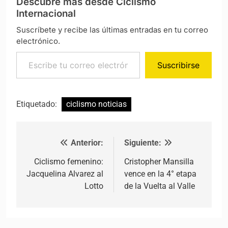
Descubre más desde Ciclismo
Internacional
Suscríbete y recibe las últimas entradas en tu correo
electrónico.
Escribe tu correo electrónico…
Suscribirse
Etiquetado:
ciclismo noticias
Anterior:
Siguiente:
Navegación de entradas
Ciclismo femenino:
Cristopher Mansilla
Jacquelina Alvarez al
vence en la 4° etapa
Lotto
de la Vuelta al Valle