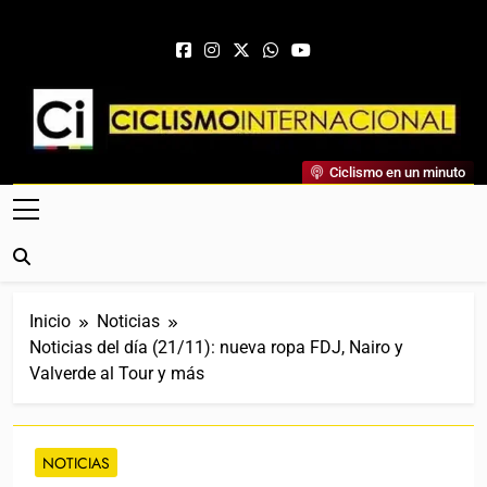
Saltar al contenido
Ciclismo Internacional
Ciclismo en un minuto
Web Dedicada Al Ciclismo Mundial. Entrevistas, Análisis,
Crónicas, Previas Y Más. La Web Ciclista De Referencia.
Inicio
Noticias
Noticias del día (21/11): nueva ropa FDJ, Nairo y
Valverde al Tour y más
NOTICIAS