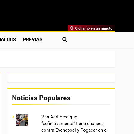
Ciclismo en un minuto
al
rónicas, Previas Y Más. La Web Ciclista De Referencia.
ÁLISIS
PREVIAS
Noticias Populares
Van Aert cree que
“definitivamente” tiene chances
contra Evenepoel y Pogacar en el