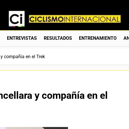
Ciclismo Internacion
Web Dedicada Al Ciclismo Mundial. Entrevistas, Análisis, C
S
ENTREVISTAS
RESULTADOS
ENTRENAMIENTO
AN
 y compañía en el Trek
cellara y compañía en el