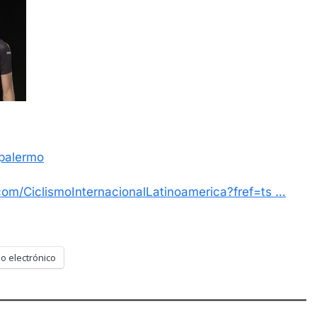
alermo
om/CiclismoInternacionalLatinoamerica?fref=ts …
o electrónico