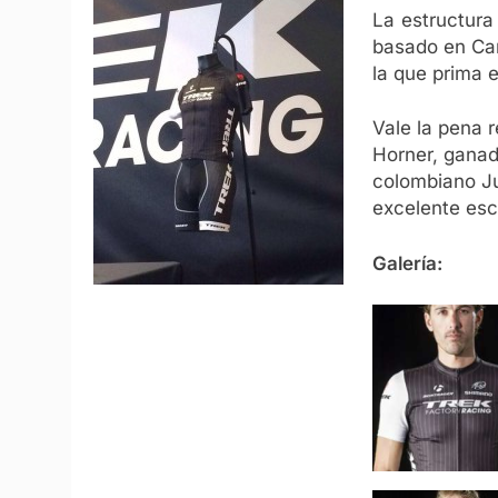
La estructur
basado en Can
la que prima 
Vale la pena r
Horner, ganado
colombiano Ju
excelente esc
Galería: