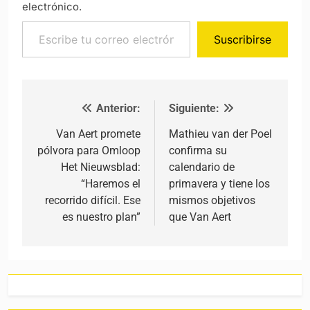
electrónico.
Escribe tu correo electrónico…
Suscribirse
Anterior:
Siguiente:
Navegación de entradas
Van Aert promete
Mathieu van der Poel
pólvora para Omloop
confirma su
Het Nieuwsblad:
calendario de
“Haremos el
primavera y tiene los
recorrido difícil. Ese
mismos objetivos
es nuestro plan”
que Van Aert