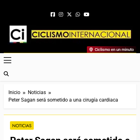
Saltar al contenido
Ciclismo Internacional
Ciclismo en un minuto
Web Dedicada Al Ciclismo Mundial. Entrevistas, Análisis,
Crónicas, Previas Y Más. La Web Ciclista De Referencia.
Inicio
Noticias
Peter Sagan será sometido a una cirugía cardiaca
NOTICIAS