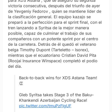
para XDS Astana , que se aseguró su segunda
victoria consecutiva, después del triunfo de ayer
de Yevgeniy Fedorov , quien se mantiene líder de
la clasificación general. El equipo kazajo se
preparó a la perfección para el sprint final, con el
tren lanzando a Syritsa de la mejor manera
posible, capaz de culminar el trabajo de sus
compañeros con un potente sprint por el centro
de la carretera. Detrás de él quedó el veterano
belga Timothy Dupont (Tarteletto – Isorex),
mientras que el ecuatoriano Cristian David Pita
(Roojai Insurance Winspace) completó el podio
del día.
Back-to-back wins for XDS Astana Team!
👏
Gleb Syritsa takes Stage 3 of the Baku–
Khankendi Azerbaijan Cycling Race!
pic.twitter.com/tmuPzFIgUF