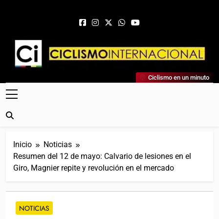
Saltar al contenido
Ciclismo Internacional
Ciclismo en un minuto
Web Dedicada Al Ciclismo Mundial. Entrevistas, Análisis,
Crónicas, Previas Y Más. La Web Ciclista De Referencia.
Inicio
Noticias
Resumen del 12 de mayo: Calvario de lesiones en el
Giro, Magnier repite y revolución en el mercado
NOTICIAS