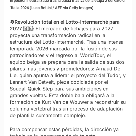
El pelotón neutralizado tras la caída masiva de la etapa 2 del Giro d
´Italia 2026 (Luca Bettini / AFP via Getty Images)
🔄Revolución total en el Lotto-Intermarché para
2027 🇧🇪:
El mercado de fichajes para 2027
proyecta una transformación radical en la
estructura del Lotto-Intermarché. Tras una intensa
temporada 2026 marcada por la fusión de sus
patrocinadores y el regreso al WorldTour, el
equipo belga se prepara para la salida de sus dos
pilares más jóvenes y prometedores: Arnaud De
Lie, quien apunta a liderar el proyecto del Tudor, y
Lennert Van Eetvelt, pieza codiciada por el
Soudal-Quick-Step para sus ambiciones en
grandes vueltas. Esta doble baja obligará a la
formación de Kurt Van de Wouwer a reconstruir su
columna vertebral tras un proceso de adaptación
de plantilla sumamente complejo.
Para compensar estas pérdidas, la dirección ya
trabaja en la incorporación de talento