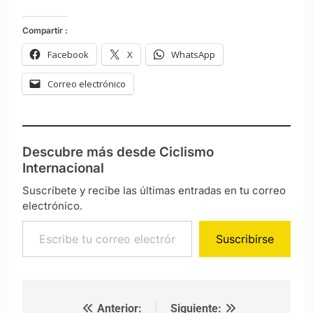
Compartir :
Facebook
X
WhatsApp
Correo electrónico
Descubre más desde Ciclismo
Internacional
Suscríbete y recibe las últimas entradas en tu correo
electrónico.
Escribe tu correo electrónico…
Suscribirse
Anterior:
Siguiente:
Navegación de entradas