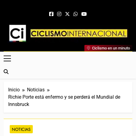
Saltar al contenido
Ciclismo Internacional
Ciclismo en un minuto
Web Dedicada Al Ciclismo Mundial. Entrevistas, Análisis,
Crónicas, Previas Y Más. La Web Ciclista De Referencia.
Inicio
Noticias
Richie Porte está enfermo y se perderá el Mundial de
Innsbruck
NOTICIAS