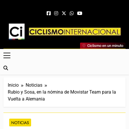
Saltar al contenido
Ciclismo Internacional
Ciclismo en un minuto
Web Dedicada Al Ciclismo Mundial. Entrevistas, Análisis,
Crónicas, Previas Y Más. La Web Ciclista De Referencia.
Inicio
Noticias
Rubio y Sosa, en la nómina de Movistar Team para la
Vuelta a Alemania
NOTICIAS