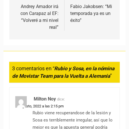
Andrey Amador irá
Fabio Jakobsen: “Mi
con Carapaz al EF:
temporada ya es un
“Volveré a mi nivel
éxito”
real”
3 comentarios en “
Rubio y Sosa, en la nómina
de Movistar Team para la Vuelta a Alemania
”
Milton Noy
dice:
22 agosto, 2022 a las 2:15 pm
Rubio viene recuperandose de la lesión y
Sosa es terriblemente irregular, así que lo
mejor es que la apuesta general podría